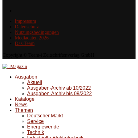
Impressum
Datenschutz
Nutzungsbedingungen
Mediadaten 2026
Das Team
Copyright © Team-i Zeitschriftenverlag GmbH
Ausgaben
Aktuell
Ausgaben-Archiv ab 10/2022
Ausgaben-Archiv bis 09/2022
Kataloge
News
Themen
Deutscher Markt
Service
Energiewende
Technik
Industrielle Elektrotechnik