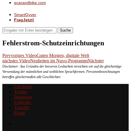
ecarandbike.com
SmartGyver
FragJetzt!
Suche
Fehlerstrom-Schutzeinrichtungen
Prev
voriges Video
Guten Morgen, digitale Welt
nächstes Video
Neuheiten im Nuvo-Programm
Nächster
Disclaimer: Aus Gründen der besseren Lesbarkeit verzichten wir auf die gleichzeitige
Verwendung der männlichen und weiblichen Sprachformen. Personenbezeichnungen
betreffen gleichermaßen alle Geschlechter.
Facebook
Twitter
Instagram
Linkedin
Youtube
Email