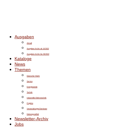
Ausgaben
Aktuell
Ausgaben-Archiv ab 10/2022
Ausgaben-Archiv bis 09/2022
Kataloge
News
Themen
Deutscher Markt
Service
Energiewende
Technik
Industrielle Elektrotechnik
Projekte
Veranstaltungen/Seminare
Meinungsvielfalt
Newsletter-Archiv
Jobs