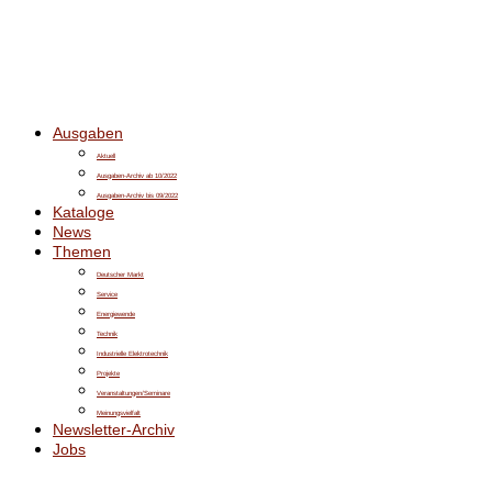
Ausgaben
Aktuell
Ausgaben-Archiv ab 10/2022
Ausgaben-Archiv bis 09/2022
Kataloge
News
Themen
Deutscher Markt
Service
Energiewende
Technik
Industrielle Elektrotechnik
Projekte
Veranstaltungen/Seminare
Meinungsvielfalt
Newsletter-Archiv
Jobs