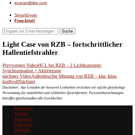
ecarandbike.com
SmartGyver
FragJetzt!
Suche
Light Case von RZB – fortschrittlicher
Hallentiefstrahler
Prev
voriges Video
HCL bei RZB – 2 Lichtkonzepte:
Synchronisation + Aktivierung
nächstes Video
Außenleuchte Mingata von RZB – klar, klug,
kraftvoll
Nächster
Disclaimer: Aus Gründen der besseren Lesbarkeit verzichten wir auf die gleichzeitige
Verwendung der männlichen und weiblichen Sprachformen. Personenbezeichnungen
betreffen gleichermaßen alle Geschlechter.
Facebook
Twitter
Instagram
Linkedin
Youtube