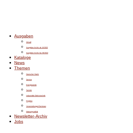
Ausgaben
Aktuell
Ausgaben-Archiv ab 10/2022
Ausgaben-Archiv bis 09/2022
Kataloge
News
Themen
Deutscher Markt
Service
Energiewende
Technik
Industrielle Elektrotechnik
Projekte
Veranstaltungen/Seminare
Meinungsvielfalt
Newsletter-Archiv
Jobs