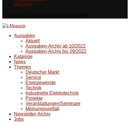
Das Team
Copyright © Team-i Zeitschriftenverlag GmbH
Ausgaben
Aktuell
Ausgaben-Archiv ab 10/2022
Ausgaben-Archiv bis 09/2022
Kataloge
News
Themen
Deutscher Markt
Service
Energiewende
Technik
Industrielle Elektrotechnik
Projekte
Veranstaltungen/Seminare
Meinungsvielfalt
Newsletter-Archiv
Jobs