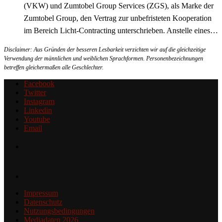
(VKW) und Zumtobel Group Services (ZGS), als Marke der
Zumtobel Group, den Vertrag zur unbefristeten Kooperation
im Bereich Licht-Contracting unterschrieben. Anstelle eines…
Disclaimer: Aus Gründen der besseren Lesbarkeit verzichten wir auf die gleichzeitige
Verwendung der männlichen und weiblichen Sprachformen. Personenbezeichnungen
betreffen gleichermaßen alle Geschlechter.
Facebook
Twitter
Instagram
Linkedin
Youtube
Email
Impressum
Datenschutz
Nutzungsbedingungen
Mediadaten 2026