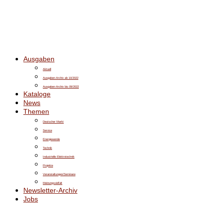
Ausgaben
Aktuell
Ausgaben-Archiv ab 10/2022
Ausgaben-Archiv bis 09/2022
Kataloge
News
Themen
Deutscher Markt
Service
Energiewende
Technik
Industrielle Elektrotechnik
Projekte
Veranstaltungen/Seminare
Meinungsvielfalt
Newsletter-Archiv
Jobs