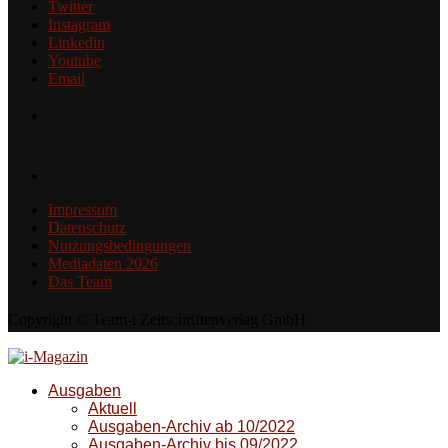
Twitter
Instagram
Linkedin
Youtube
Email
Impressum
Datenschutz
Nutzungsbedingungen
Mediadaten 2026
Das Team
Copyright © Team-i Zeitschriftenverlag GmbH
Ausgaben
Aktuell
Ausgaben-Archiv ab 10/2022
Ausgaben-Archiv bis 09/2022