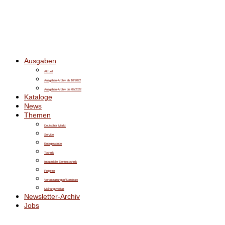
Ausgaben
Aktuell
Ausgaben-Archiv ab 10/2022
Ausgaben-Archiv bis 09/2022
Kataloge
News
Themen
Deutscher Markt
Service
Energiewende
Technik
Industrielle Elektrotechnik
Projekte
Veranstaltungen/Seminare
Meinungsvielfalt
Newsletter-Archiv
Jobs