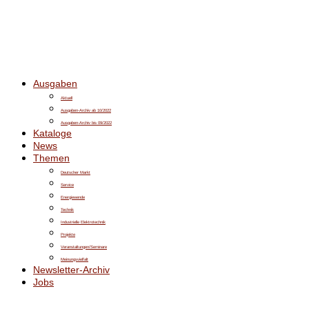
Ausgaben
Aktuell
Ausgaben-Archiv ab 10/2022
Ausgaben-Archiv bis 09/2022
Kataloge
News
Themen
Deutscher Markt
Service
Energiewende
Technik
Industrielle Elektrotechnik
Projekte
Veranstaltungen/Seminare
Meinungsvielfalt
Newsletter-Archiv
Jobs