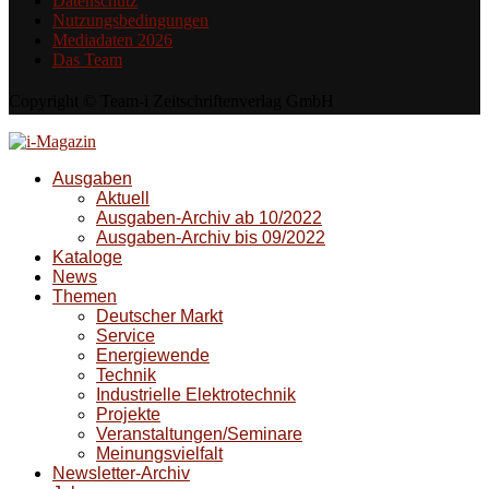
Datenschutz
Nutzungsbedingungen
Mediadaten 2026
Das Team
Copyright © Team-i Zeitschriftenverlag GmbH
Ausgaben
Aktuell
Ausgaben-Archiv ab 10/2022
Ausgaben-Archiv bis 09/2022
Kataloge
News
Themen
Deutscher Markt
Service
Energiewende
Technik
Industrielle Elektrotechnik
Projekte
Veranstaltungen/Seminare
Meinungsvielfalt
Newsletter-Archiv