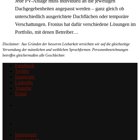
Jede PV-Anlage muss individuell an die jeweiligen
Dachgegebenheiten angepasst werden – ganz gleich ob
unterschiedlich ausgerichtete Dachflächen oder temporäre
Verschattungen. Fronius hat dafür verschiedene Lösungen im
Portfolio, mit denen Betreiber…
Disclaimer: Aus Gründen der besseren Lesbarkeit verzichten wir auf die gleichzeitige
Verwendung der männlichen und weiblichen Sprachformen. Personenbezeichnungen
betreffen gleichermaßen alle Geschlechter.
Facebook
Twitter
Instagram
Linkedin
Youtube
Email
Impressum