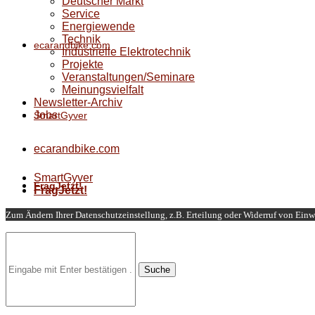
Deutscher Markt
Service
Energiewende
Technik
ecarandbike.com
Industrielle Elektrotechnik
Projekte
Veranstaltungen/Seminare
Meinungsvielfalt
Newsletter-Archiv
Jobs
SmartGyver
ecarandbike.com
SmartGyver
FragJetzt!
FragJetzt!
Zum Ändern Ihrer Datenschutzeinstellung, z.B. Erteilung oder Widerruf von Einwi
Suche