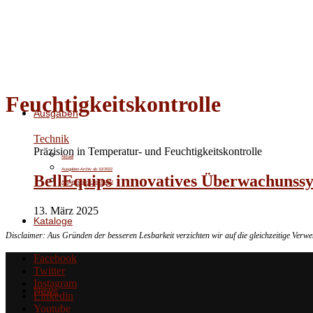
Feuchtigkeitskontrolle
Ausgaben
Technik
Präzision in Temperatur- und Feuchtigkeitskontrolle
Aktuell
Ausgaben-Archiv ab 10/2022
BellEquips innovatives Überwachunss
Ausgaben-Archiv bis 09/2022
13. März 2025
Kataloge
Disclaimer: Aus Gründen der besseren Lesbarkeit verzichten wir auf die gleichzeitige Ver
Facebook
Twitter
Instagram
News
Linkedin
Youtube