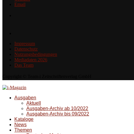
Email
Impressum
Datenschutz
Nutzungsbedingungen
Mediadaten 2026
Das Team
Copyright © Team-i Zeitschriftenverlag GmbH
Ausgaben
Aktuell
Ausgaben-Archiv ab 10/2022
Ausgaben-Archiv bis 09/2022
Kataloge
News
Themen