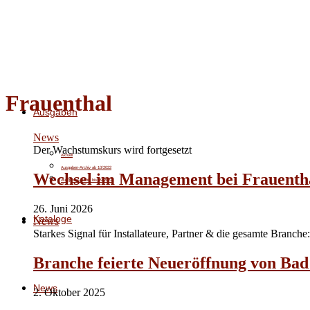
Frauenthal
Ausgaben
News
Der Wachstumskurs wird fortgesetzt
Aktuell
Ausgaben-Archiv ab 10/2022
Wechsel im Management bei Frauenth
Ausgaben-Archiv bis 09/2022
26. Juni 2026
Kataloge
News
Starkes Signal für Installateure, Partner & die gesamte Branche:
Branche feierte Neueröffnung von Ba
News
2. Oktober 2025