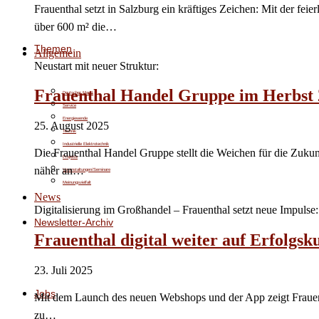
Frauenthal setzt in Salzburg ein kräftiges Zeichen: Mit der f
über 600 m² die…
Themen
Allgemein
Neustart mit neuer Struktur:
Frauenthal Handel Gruppe im Herbst
Deutscher Markt
Service
Energiewende
25. August 2025
Technik
Industrielle Elektrotechnik
Die Frauenthal Handel Gruppe stellt die Weichen für die Zukun
Projekte
näher an…
Veranstaltungen/Seminare
Meinungsvielfalt
News
Digitalisierung im Großhandel – Frauenthal setzt neue Impulse:
Newsletter-Archiv
Frauenthal digital weiter auf Erfolgsk
23. Juli 2025
Jobs
Mit dem Launch des neuen Webshops und der App zeigt Frauentha
zu…