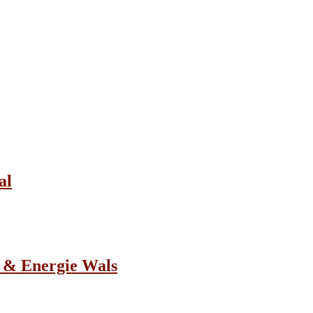
al
d & Energie Wals