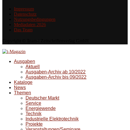
Impressum
Datenschutz
Nutzungsbedingungen
Mediadaten 2026
Das Team
Copyright © Team-i Zeitschriftenverlag GmbH
Ausgaben
Aktuell
Ausgaben-Archiv ab 10/2022
Ausgaben-Archiv bis 09/2022
Kataloge
News
Themen
Deutscher Markt
Service
Energiewende
Technik
Industrielle Elektrotechnik
Projekte
Veranstaltungen/Seminare