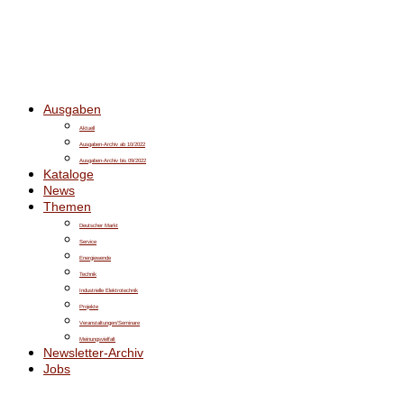
Ausgaben
Aktuell
Ausgaben-Archiv ab 10/2022
Ausgaben-Archiv bis 09/2022
Kataloge
News
Themen
Deutscher Markt
Service
Energiewende
Technik
Industrielle Elektrotechnik
Projekte
Veranstaltungen/Seminare
Meinungsvielfalt
Newsletter-Archiv
Jobs