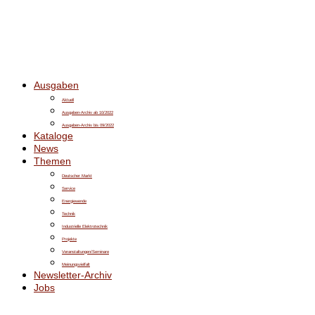
Ausgaben
Aktuell
Ausgaben-Archiv ab 10/2022
Ausgaben-Archiv bis 09/2022
Kataloge
News
Themen
Deutscher Markt
Service
Energiewende
Technik
Industrielle Elektrotechnik
Projekte
Veranstaltungen/Seminare
Meinungsvielfalt
Newsletter-Archiv
Jobs