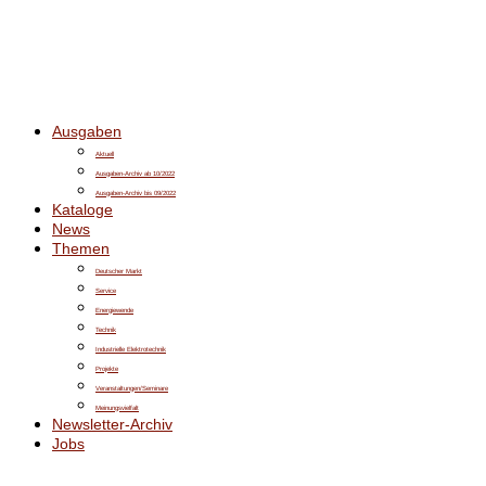
Ausgaben
Aktuell
Ausgaben-Archiv ab 10/2022
Ausgaben-Archiv bis 09/2022
Kataloge
News
Themen
Deutscher Markt
Service
Energiewende
Technik
Industrielle Elektrotechnik
Projekte
Veranstaltungen/Seminare
Meinungsvielfalt
Newsletter-Archiv
Jobs