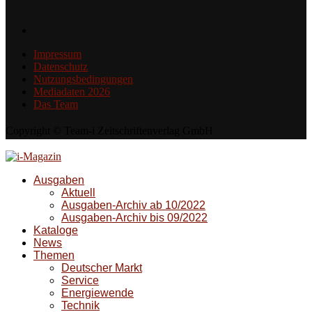
Impressum
Datenschutz
Nutzungsbedingungen
Mediadaten 2026
Das Team
Copyright © Team-i Zeitschriftenverlag GmbH
Ausgaben
Aktuell
Ausgaben-Archiv ab 10/2022
Ausgaben-Archiv bis 09/2022
Kataloge
News
Themen
Deutscher Markt
Service
Energiewende
Technik