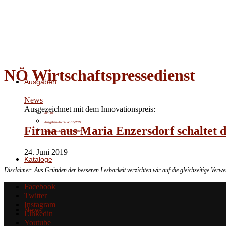
NÖ Wirtschaftspressedienst
Ausgaben
News
Ausgezeichnet mit dem Innovationspreis:
Aktuell
Ausgaben-Archiv ab 10/2022
Firma aus Maria Enzersdorf schaltet
Ausgaben-Archiv bis 09/2022
24. Juni 2019
Kataloge
Disclaimer: Aus Gründen der besseren Lesbarkeit verzichten wir auf die gleichzeitige Ver
Facebook
Twitter
Instagram
News
Linkedin
Youtube