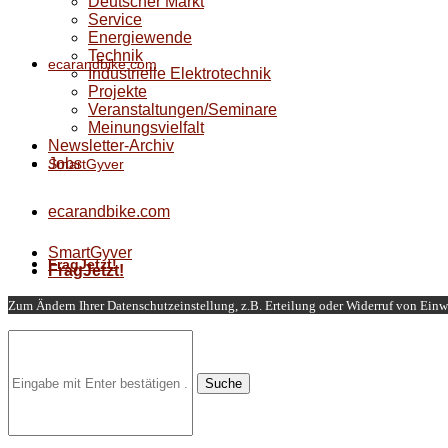
Deutscher Markt
Service
Energiewende
Technik
ecarandbike.com
Industrielle Elektrotechnik
Projekte
Veranstaltungen/Seminare
Meinungsvielfalt
Newsletter-Archiv
Jobs
SmartGyver
ecarandbike.com
SmartGyver
FragJetzt!
FragJetzt!
Zum Ändern Ihrer Datenschutzeinstellung, z.B. Erteilung oder Widerruf von Einwi
Suche