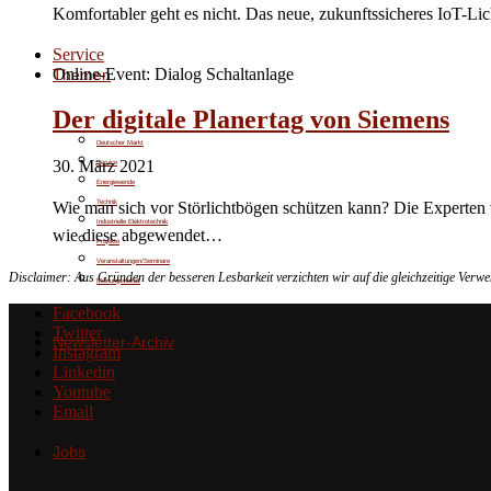
Komfortabler geht es nicht. Das neue, zukunftssicheres IoT-L
Service
Online-Event: Dialog Schaltanlage
Themen
Der digitale Planertag von Siemens
Deutscher Markt
30. März 2021
Service
Energiewende
Technik
Wie man sich vor Störlichtbögen schützen kann? Die Experten 
Industrielle Elektrotechnik
wie diese abgewendet…
Projekte
Veranstaltungen/Seminare
Disclaimer: Aus Gründen der besseren Lesbarkeit verzichten wir auf die gleichzeitige Ver
Meinungsvielfalt
Facebook
Twitter
Newsletter-Archiv
Instagram
Linkedin
Youtube
Email
Jobs