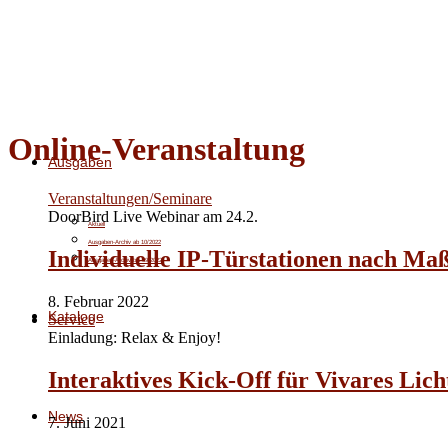
Online-Veranstaltung
Ausgaben
Veranstaltungen/Seminare
DoorBird Live Webinar am 24.2.
Aktuell
Ausgaben-Archiv ab 10/2022
Individuelle IP-Türstationen nach Ma
Ausgaben-Archiv bis 09/2022
8. Februar 2022
Kataloge
Service
Einladung: Relax & Enjoy!
Interaktives Kick-Off für Vivares Li
News
7. Juni 2021