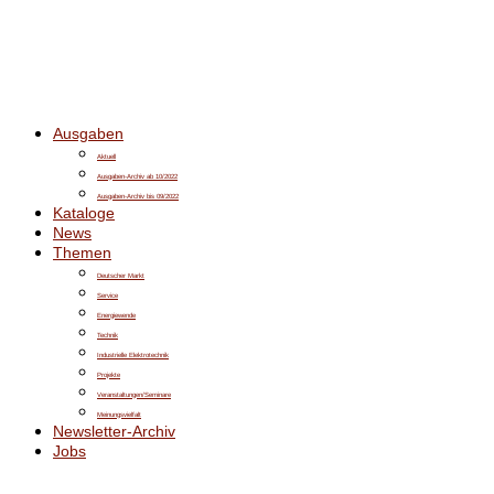
Ausgaben
Aktuell
Ausgaben-Archiv ab 10/2022
Ausgaben-Archiv bis 09/2022
Kataloge
News
Themen
Deutscher Markt
Service
Energiewende
Technik
Industrielle Elektrotechnik
Projekte
Veranstaltungen/Seminare
Meinungsvielfalt
Newsletter-Archiv
Jobs