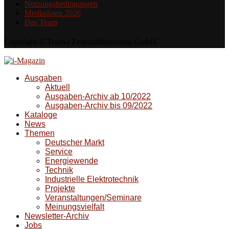
Nutzungsbedingungen
Mediadaten 2026
Das Team
Copyright © Team-i Zeitschriftenverlag GmbH
Ausgaben
Aktuell
Ausgaben-Archiv ab 10/2022
Ausgaben-Archiv bis 09/2022
Kataloge
News
Themen
Deutscher Markt
Service
Energiewende
Technik
Industrielle Elektrotechnik
Projekte
Veranstaltungen/Seminare
Meinungsvielfalt
Newsletter-Archiv
Jobs