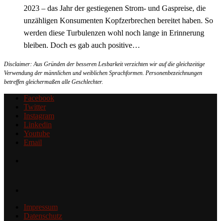
2023 – das Jahr der gestiegenen Strom- und Gaspreise, die
unzähligen Konsumenten Kopfzerbrechen bereitet haben. So
werden diese Turbulenzen wohl noch lange in Erinnerung
bleiben. Doch es gab auch positive…
Disclaimer: Aus Gründen der besseren Lesbarkeit verzichten wir auf die gleichzeitige
Verwendung der männlichen und weiblichen Sprachformen. Personenbezeichnungen
betreffen gleichermaßen alle Geschlechter.
Facebook
Twitter
Instagram
Linkedin
Youtube
Email
Impressum
Datenschutz