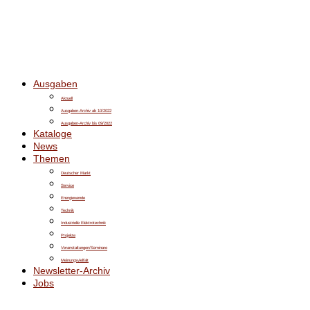
Ausgaben
Aktuell
Ausgaben-Archiv ab 10/2022
Ausgaben-Archiv bis 09/2022
Kataloge
News
Themen
Deutscher Markt
Service
Energiewende
Technik
Industrielle Elektrotechnik
Projekte
Veranstaltungen/Seminare
Meinungsvielfalt
Newsletter-Archiv
Jobs