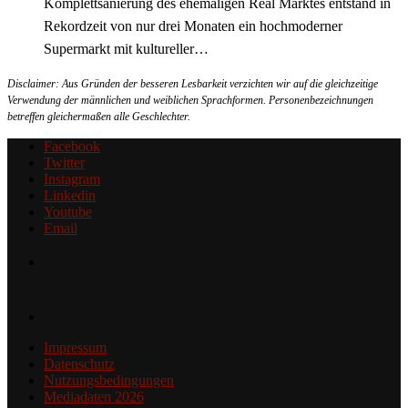
Komplettsanierung des ehemaligen Real Marktes entstand in
Rekordzeit von nur drei Monaten ein hochmoderner
Supermarkt mit kultureller…
Disclaimer: Aus Gründen der besseren Lesbarkeit verzichten wir auf die gleichzeitige
Verwendung der männlichen und weiblichen Sprachformen. Personenbezeichnungen
betreffen gleichermaßen alle Geschlechter.
Facebook
Twitter
Instagram
Linkedin
Youtube
Email
Impressum
Datenschutz
Nutzungsbedingungen
Mediadaten 2026