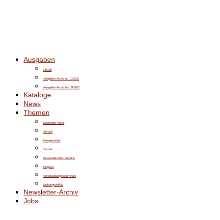
Ausgaben
Aktuell
Ausgaben-Archiv ab 10/2022
Ausgaben-Archiv bis 09/2022
Kataloge
News
Themen
Deutscher Markt
Service
Energiewende
Technik
Industrielle Elektrotechnik
Projekte
Veranstaltungen/Seminare
Meinungsvielfalt
Newsletter-Archiv
Jobs