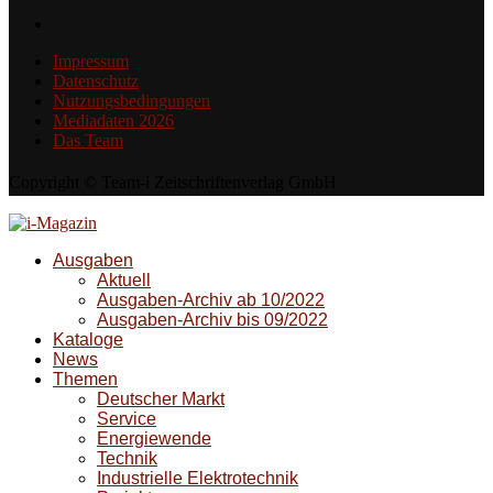
Impressum
Datenschutz
Nutzungsbedingungen
Mediadaten 2026
Das Team
Copyright © Team-i Zeitschriftenverlag GmbH
Ausgaben
Aktuell
Ausgaben-Archiv ab 10/2022
Ausgaben-Archiv bis 09/2022
Kataloge
News
Themen
Deutscher Markt
Service
Energiewende
Technik
Industrielle Elektrotechnik