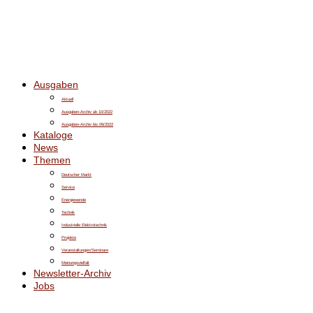
Ausgaben
Aktuell
Ausgaben-Archiv ab 10/2022
Ausgaben-Archiv bis 09/2022
Kataloge
News
Themen
Deutscher Markt
Service
Energiewende
Technik
Industrielle Elektrotechnik
Projekte
Veranstaltungen/Seminare
Meinungsvielfalt
Newsletter-Archiv
Jobs