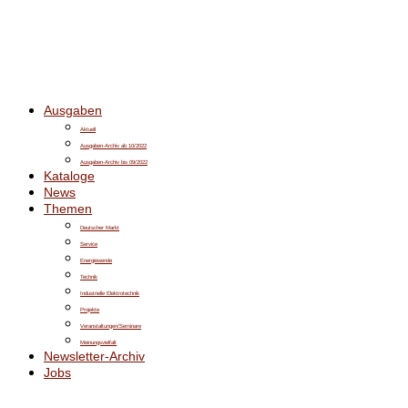
Ausgaben
Aktuell
Ausgaben-Archiv ab 10/2022
Ausgaben-Archiv bis 09/2022
Kataloge
News
Themen
Deutscher Markt
Service
Energiewende
Technik
Industrielle Elektrotechnik
Projekte
Veranstaltungen/Seminare
Meinungsvielfalt
Newsletter-Archiv
Jobs