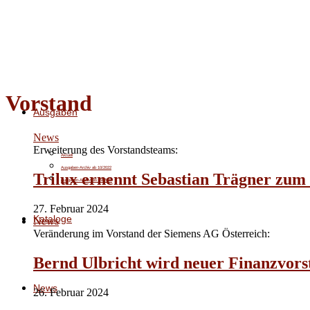
Vorstand
Ausgaben
News
Erweiterung des Vorstandsteams:
Aktuell
Ausgaben-Archiv ab 10/2022
Trilux ernennt Sebastian Trägner zum
Ausgaben-Archiv bis 09/2022
27. Februar 2024
Kataloge
News
Veränderung im Vorstand der Siemens AG Österreich:
Bernd Ulbricht wird neuer Finanzvors
News
26. Februar 2024