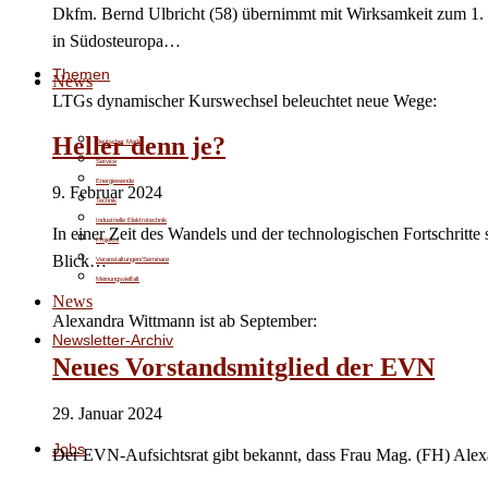
Dkfm. Bernd Ulbricht (58) übernimmt mit Wirksamkeit zum 1. M
in Südosteuropa…
Themen
News
LTGs dynamischer Kurswechsel beleuchtet neue Wege:
Heller denn je?
Deutscher Markt
Service
Energiewende
9. Februar 2024
Technik
Industrielle Elektrotechnik
In einer Zeit des Wandels und der technologischen Fortschritte
Projekte
Blick…
Veranstaltungen/Seminare
Meinungsvielfalt
News
Alexandra Wittmann ist ab September:
Newsletter-Archiv
Neues Vorstandsmitglied der EVN
29. Januar 2024
Jobs
Der EVN-Aufsichtsrat gibt bekannt, dass Frau Mag. (FH) Ale