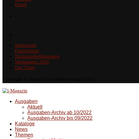
Email
Impressum
Datenschutz
Nutzungsbedingungen
Mediadaten 2026
Das Team
Copyright © Team-i Zeitschriftenverlag GmbH
Ausgaben
Aktuell
Ausgaben-Archiv ab 10/2022
Ausgaben-Archiv bis 09/2022
Kataloge
News
Themen