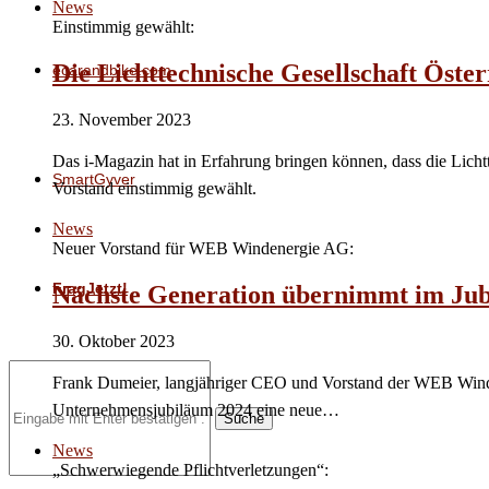
News
Einstimmig gewählt:
Die Lichttechnische Gesellschaft Öster
ecarandbike.com
23. November 2023
Das i-Magazin hat in Erfahrung bringen können, dass die Lich
SmartGyver
Vorstand einstimmig gewählt.
News
Neuer Vorstand für WEB Windenergie AG:
FragJetzt!
Nächste Generation übernimmt im Jub
30. Oktober 2023
Frank Dumeier, langjähriger CEO und Vorstand der WEB Winde
Unternehmensjubiläum 2024 eine neue…
Suche
News
„Schwerwiegende Pflichtverletzungen“: