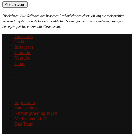
Disclaimer: Aus Gründen der besseren Lesbarkeit verzichten wir auf die gleichzeitige
Verwendung der männlichen und weiblichen Sprachformen. Personenbezeichnungen
betreffen gleichermaßen alle Geschlechter.
Facebook
Twitter
Instagram
Linkedin
Youtube
Email
Impressum
Datenschutz
Nutzungsbedingungen
Mediadaten 2026
Das Team