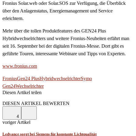
Fronius Solar.web oder Solar.SOS zur Verfügung, die Überblick
über den Anlagenstatus, Energiemanagement und Service
erleichtern.
Mehr über die tollen Produktfeatures des GEN24 Plus
Hybridwechselrichters und weitere Fronius-Neuheiten erfährt man
seit 16. September bei der digitalen Fronius-Messe. Dort gibt es
geführte Touren, interessante Webinare und Tipps von Experten.
www.fronius.com
Fronius
Gen24 Plus
Hybridwechselrichter
Symo
Gen24
Wechselrichter
Diesen Artikel teilen
Facebook
Linkedin
Email
DIESEN ARTIKEL BEWERTEN
4
voriger Artikel
Ledvance sorgt bei Siemens für konstante Lichtqualität