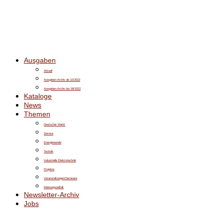
Ausgaben
Aktuell
Ausgaben-Archiv ab 10/2022
Ausgaben-Archiv bis 09/2022
Kataloge
News
Themen
Deutscher Markt
Service
Energiewende
Technik
Industrielle Elektrotechnik
Projekte
Veranstaltungen/Seminare
Meinungsvielfalt
Newsletter-Archiv
Jobs