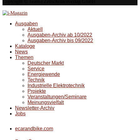
Copyright © Team-i Zeitschriftenverlag GmbH
Ausgaben
Aktuell
Ausgaben-Archiv ab 10/2022
Ausgaben-Archiv bis 09/2022
Kataloge
News
Themen
Deutscher Markt
Service
Energiewende
Technik
Industrielle Elektrotechnik
Projekte
Veranstaltungen/Seminare
Meinungsvielfalt
Newsletter-Archiv
Jobs
ecarandbike.com