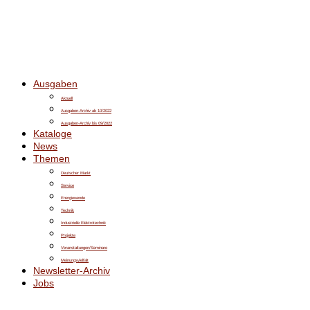
Ausgaben
Aktuell
Ausgaben-Archiv ab 10/2022
Ausgaben-Archiv bis 09/2022
Kataloge
News
Themen
Deutscher Markt
Service
Energiewende
Technik
Industrielle Elektrotechnik
Projekte
Veranstaltungen/Seminare
Meinungsvielfalt
Newsletter-Archiv
Jobs