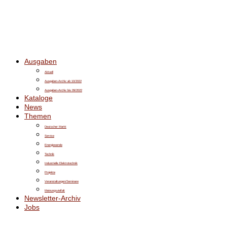
Ausgaben
Aktuell
Ausgaben-Archiv ab 10/2022
Ausgaben-Archiv bis 09/2022
Kataloge
News
Themen
Deutscher Markt
Service
Energiewende
Technik
Industrielle Elektrotechnik
Projekte
Veranstaltungen/Seminare
Meinungsvielfalt
Newsletter-Archiv
Jobs