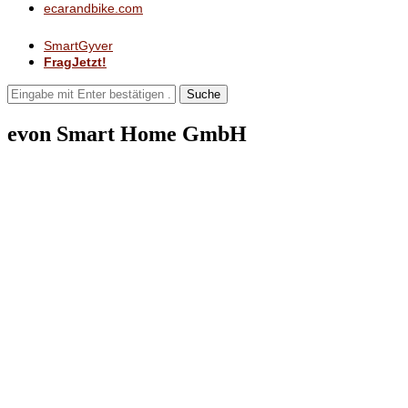
ecarandbike.com
SmartGyver
FragJetzt!
Suche
evon Smart Home GmbH