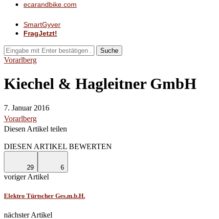
ecarandbike.com
SmartGyver
FragJetzt!
Suche
Vorarlberg
Kiechel & Hagleitner GmbH
7. Januar 2016
Vorarlberg
Diesen Artikel teilen
Facebook
Linkedin
Email
DIESEN ARTIKEL BEWERTEN
29
6
voriger Artikel
Elektro Türtscher Ges.m.b.H.
nächster Artikel