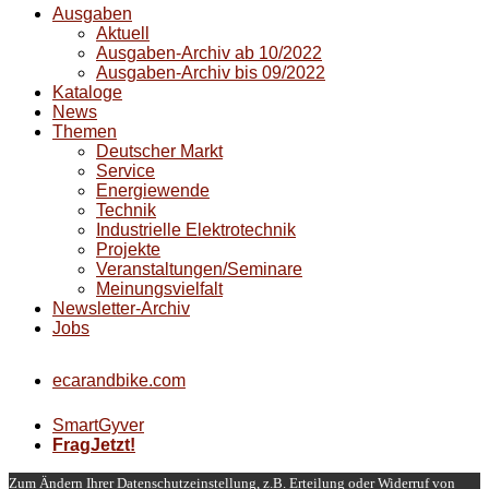
Ausgaben
Aktuell
Ausgaben-Archiv ab 10/2022
Ausgaben-Archiv bis 09/2022
Kataloge
News
Themen
Deutscher Markt
Service
Energiewende
Technik
Industrielle Elektrotechnik
Projekte
Veranstaltungen/Seminare
Meinungsvielfalt
Newsletter-Archiv
Jobs
ecarandbike.com
SmartGyver
FragJetzt!
Zum Ändern Ihrer Datenschutzeinstellung, z.B. Erteilung oder Widerruf von