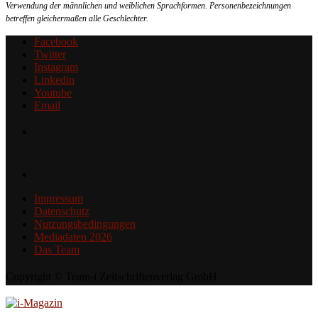
Verwendung der männlichen und weiblichen Sprachformen. Personenbezeichnungen
betreffen gleichermaßen alle Geschlechter.
Facebook
Twitter
Instagram
Linkedin
Youtube
Email
Impressum
Datenschutz
Nutzungsbedingungen
Mediadaten 2026
Das Team
Copyright © Team-i Zeitschriftenverlag GmbH