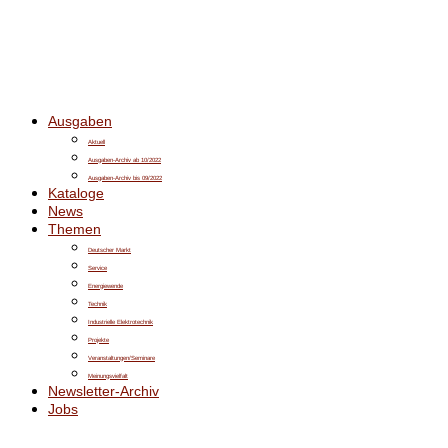
Ausgaben
Aktuell
Ausgaben-Archiv ab 10/2022
Ausgaben-Archiv bis 09/2022
Kataloge
News
Themen
Deutscher Markt
Service
Energiewende
Technik
Industrielle Elektrotechnik
Projekte
Veranstaltungen/Seminare
Meinungsvielfalt
Newsletter-Archiv
Jobs