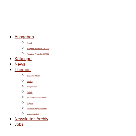
Ausgaben
Aktuell
Ausgaben-Archiv ab 10/2022
Ausgaben-Archiv bis 09/2022
Kataloge
News
Themen
Deutscher Markt
Service
Energiewende
Technik
Industrielle Elektrotechnik
Projekte
Veranstaltungen/Seminare
Meinungsvielfalt
Newsletter-Archiv
Jobs