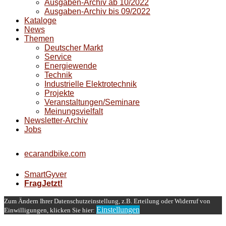
Ausgaben-Archiv ab 10/2022
Ausgaben-Archiv bis 09/2022
Kataloge
News
Themen
Deutscher Markt
Service
Energiewende
Technik
Industrielle Elektrotechnik
Projekte
Veranstaltungen/Seminare
Meinungsvielfalt
Newsletter-Archiv
Jobs
ecarandbike.com
SmartGyver
FragJetzt!
Zum Ändern Ihrer Datenschutzeinstellung, z.B. Erteilung oder Widerruf von
Einstellungen
Einwilligungen, klicken Sie hier: