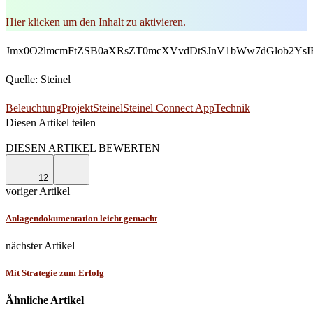
Hier klicken um den Inhalt zu aktivieren.
Jmx0O2lmcmFtZSB0aXRsZT0mcXVvdDtSJnV1bWw7dGlob2Ys
Quelle: Steinel
Beleuchtung
Projekt
Steinel
Steinel Connect App
Technik
Diesen Artikel teilen
Facebook
Linkedin
Email
DIESEN ARTIKEL BEWERTEN
12
voriger Artikel
Anlagendokumentation leicht gemacht
nächster Artikel
Mit Strategie zum Erfolg
Ähnliche Artikel