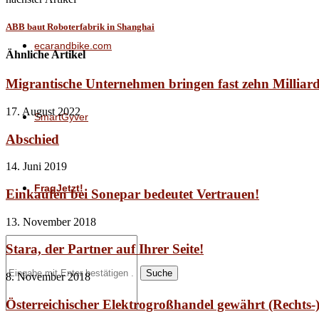
ABB baut Roboterfabrik in Shanghai
ecarandbike.com
Ähnliche Artikel
Migrantische Unternehmen bringen fast zehn Milliar
17. August 2022
SmartGyver
Abschied
14. Juni 2019
FragJetzt!
Einkaufen bei Sonepar bedeutet Vertrauen!
13. November 2018
Stara, der Partner auf Ihrer Seite!
Suche
8. November 2018
Österreichischer Elektrogroßhandel gewährt (Rechts-)