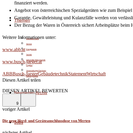
finanziert werden.
Angebot von österreichischen Spezialgeräten wie zum Beispie
Garantie, Gewährleistung und Kulanzfälle werden von verlässli
Themen
Der Bezug der Waren in Österreich sichert Arbeitsplätze beim 
Weitere Informationen unter:
Deutscher Markt
Service
www.abb.at
Energiewende
Technik
Industrielle Elektrotechnik
www.busch-jaeger.at
Projekte
Veranstaltungen/Seminare
ABB
Busch-Jaeger
Gebäudetechnik
Statement
Wirtschaft
Meinungsvielfalt
Diesen Artikel teilen
Facebook
Linkedin
Email
DIESEN ARTIKEL BEWERTEN
Newsletter-Archiv
9
voriger Artikel
Die neue Herd- und Geräteanschlussdose von Merten
Jobs
nächster Artikel