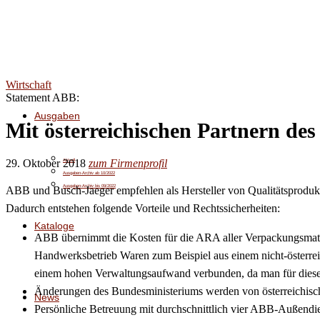
Wirtschaft
Statement ABB:
Ausgaben
Mit österreichischen Partnern des
29. Oktober 2018
zum Firmenprofil
Aktuell
Ausgaben-Archiv ab 10/2022
Ausgaben-Archiv bis 09/2022
ABB und Busch-Jaeger empfehlen als Hersteller von Qualitätsprodukt
Dadurch entstehen folgende Vorteile und Rechtssicherheiten:
Kataloge
ABB übernimmt die Kosten für die ARA aller Verpackungsmater
Handwerksbetrieb Waren zum Beispiel aus einem nicht-österreic
einem hohen Verwaltungsaufwand verbunden, da man für diese
Änderungen des Bundesministeriums werden von österreichisch
News
Persönliche Betreuung mit durchschnittlich vier ABB-Außendien