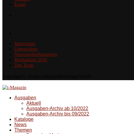
Email
Impressum
Datenschutz
Nutzungsbedingungen
Mediadaten 2026
Das Team
Copyright © Team-i Zeitschriftenverlag GmbH
Ausgaben
Aktuell
Ausgaben-Archiv ab 10/2022
Ausgaben-Archiv bis 09/2022
Kataloge
News
Themen