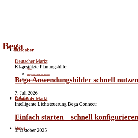
Bega
Ausgaben
Deutscher Markt
KI-gestützte Planungshilfe:
Aktuell
Ausgaben-Archiv ab 10/2022
Bega Anwendungsbilder schnell nutze
Ausgaben-Archiv bis 09/2022
7. Juli 2026
Kataloge
Deutscher Markt
Intelligente Lichtsteuerung Bega Connect:
Einfach starten – schnell konfiguriere
News
3. Oktober 2025