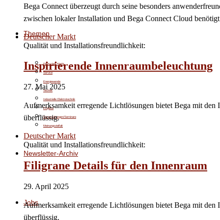
Bega Connect überzeugt durch seine besonders anwenderfreundli
zwischen lokaler Installation und Bega Connect Cloud benötigt
Themen
Deutscher Markt
Qualität und Installationsfreundlichkeit:
Inspirierende Innenraumbeleuchtung
Deutscher Markt
Service
Energiewende
27. Mai 2025
Technik
Industrielle Elektrotechnik
Aufmerksamkeit erregende Lichtlösungen bietet Bega mit den 
Projekte
überflüssig.
Veranstaltungen/Seminare
Meinungsvielfalt
Deutscher Markt
Qualität und Installationsfreundlichkeit:
Newsletter-Archiv
Filigrane Details für den Innenraum
29. April 2025
Jobs
Aufmerksamkeit erregende Lichtlösungen bietet Bega mit den 
überflüssig.