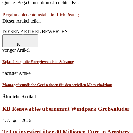
Quelle: Bega Gantenbrink-Leuchten KG
Bega
Innenleuchte
Installation
Lichtlösung
Diesen Artikel teilen
Facebook
Linkedin
Email
DIESEN ARTIKEL BEWERTEN
10
voriger Artikel
Eplan bringt die Energiewende in Schwung
nächster Artikel
Montagefreundliche Gerätedosen für den seriellen Massivholzbau
Ähnliche Artikel
KB Renewables übernimmt Windpark Großenlüder
4. August 2026
Trilux investiert über 80 Millionen Euro in Arnsberg