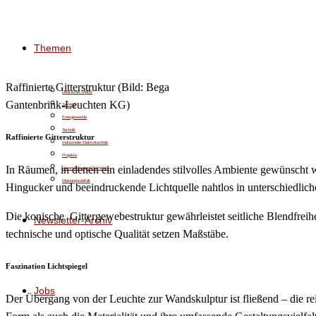
Themen
Raffinierte Gitterstruktur (Bild: Bega
Deutscher Markt
Gantenbrink-Leuchten KG)
Service
Energiewende
Technik
Raffinierte Gitterstruktur
Industrielle Elektrotechnik
Projekte
In Räumen, in denen ein einladendes stilvolles Ambiente gewünscht wi
Veranstaltungen/Seminare
Meinungsvielfalt
Hingucker und beeindruckende Lichtquelle nahtlos in unterschiedlic
Die konische Gittergewebestruktur gewährleistet seitliche Blendfreihe
Newsletter-Archiv
technische und optische Qualität setzen Maßstäbe.
Faszination Lichtspiegel
Jobs
Der Übergang von der Leuchte zur Wandskulptur ist fließend – die rei