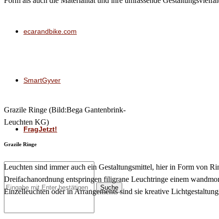
Form als auch die Materialität und ihre umfassende Gestaltungsvielfal
ecarandbike.com
SmartGyver
Grazile Ringe (Bild:Bega Gantenbrink-
Leuchten KG)
FragJetzt!
Grazile Ringe
Leuchten sind immer auch ein Gestaltungsmittel, hier in Form von Ri
Dreifachanordnung entspringen filigrane Leuchtringe einem wandmont
Suche
Einzelleuchten oder in Arrangements sind sie kreative Lichtgestaltung