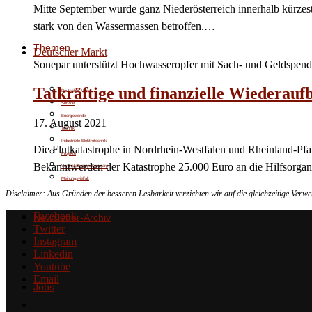
Mitte September wurde ganz Niederösterreich innerhalb kürzes
stark von den Wassermassen betroffen.…
Themen
Deutscher Markt
Sonepar unterstützt Hochwasseropfer mit Sach- und Geldspend
Tatkräftige und finanzielle Wiederauf
Deutscher Markt
Service
Energiewende
17. August 2021
Technik
Industrielle Elektrotechnik
Die Flutkatastrophe in Nordrhein-Westfalen und Rheinland-Pfa
Projekte
Bekanntwerden der Katastrophe 25.000 Euro an die Hilfsorga
Veranstaltungen/Seminare
Meinungsvielfalt
Disclaimer: Aus Gründen der besseren Lesbarkeit verzichten wir auf die gleichzeitige Ver
Facebook
Newsletter-Archiv
Twitter
Instagram
Linkedin
Youtube
Email
Jobs