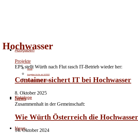
Hochwasser
Ausgaben
Projekte
EPS stellt Würth nach Flut rasch IT-Betrieb wieder her:
Aktuell
Ausgaben-Archiv ab 10/2022
Container sichert IT bei Hochwasser
Ausgaben-Archiv bis 09/2022
8. Oktober 2025
Kataloge
News
Zusammenhalt in der Gemeinschaft:
Wie Würth Österreich die Hochwasser
News
14. Oktober 2024