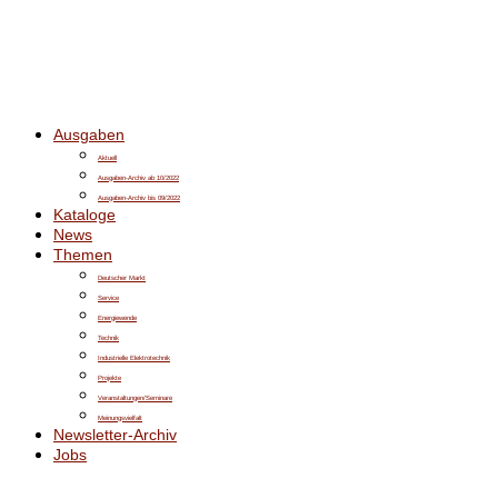
Ausgaben
Aktuell
Ausgaben-Archiv ab 10/2022
Ausgaben-Archiv bis 09/2022
Kataloge
News
Themen
Deutscher Markt
Service
Energiewende
Technik
Industrielle Elektrotechnik
Projekte
Veranstaltungen/Seminare
Meinungsvielfalt
Newsletter-Archiv
Jobs