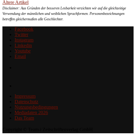
Ältere Artikel
Disclaimer: Aus Gründen der besseren Lesbarkeit verzichten wir auf die gleichzeitige
Verwendung der männlichen und weiblichen Sprachformen. Personenbezeichnungen
betreffen gleichermaßen alle Geschlechter.
Facebook
Twitter
Instagram
Linkedin
Youtube
Email
Impressum
Datenschutz
Nutzungsbedingungen
Mediadaten 2026
Das Team
Copyright © Team-i Zeitschriftenverlag GmbH