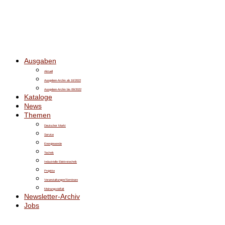
Ausgaben
Aktuell
Ausgaben-Archiv ab 10/2022
Ausgaben-Archiv bis 09/2022
Kataloge
News
Themen
Deutscher Markt
Service
Energiewende
Technik
Industrielle Elektrotechnik
Projekte
Veranstaltungen/Seminare
Meinungsvielfalt
Newsletter-Archiv
Jobs