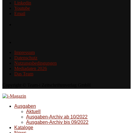
Linkedin
Youtube
Email
Impressum
Datenschutz
Nutzungsbedingungen
Mediadaten 2026
Das Team
Copyright © Team-i Zeitschriftenverlag GmbH
Ausgaben
Aktuell
Ausgaben-Archiv ab 10/2022
Ausgaben-Archiv bis 09/2022
Kataloge
News