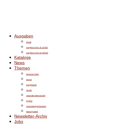
Ausgaben
Aktuell
Ausgaben-Archiv ab 10/2022
Ausgaben-Archiv bis 09/2022
Kataloge
News
Themen
Deutscher Markt
Service
Energiewende
Technik
Industrielle Elektrotechnik
Projekte
Veranstaltungen/Seminare
Meinungsvielfalt
Newsletter-Archiv
Jobs