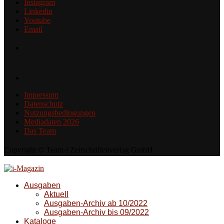
Instagram
Linkedin
Youtube
Email
Impressum
Datenschutz
Nutzungsbedingungen
Mediadaten 2026
Das Team
Copyright © Team-i Zeitschriftenverlag GmbH
Ausgaben
Aktuell
Ausgaben-Archiv ab 10/2022
Ausgaben-Archiv bis 09/2022
Kataloge