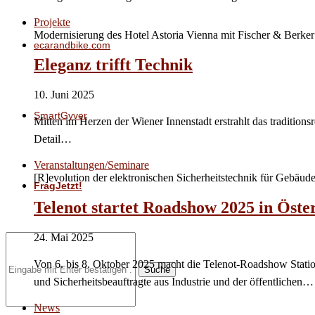
Projekte
Modernisierung des Hotel Astoria Vienna mit Fischer & Berker
ecarandbike.com
Eleganz trifft Technik
10. Juni 2025
SmartGyver
Mitten im Herzen der Wiener Innenstadt erstrahlt das traditio
Detail…
Veranstaltungen/Seminare
[R]evolution der elektronischen Sicherheitstechnik für Gebäude
FragJetzt!
Telenot startet Roadshow 2025 in Öste
24. Mai 2025
Von 6. bis 8. Oktober 2025 macht die Telenot-Roadshow Station
Suche
und Sicherheitsbeauftragte aus Industrie und der öffentlichen…
News