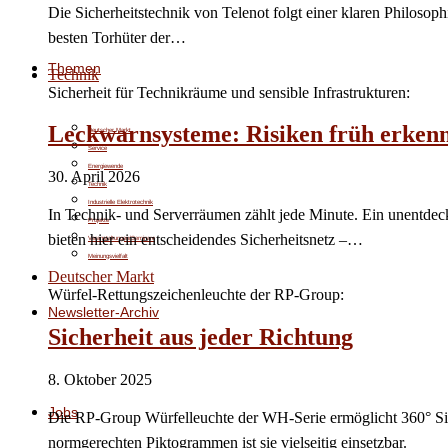
Die Sicherheitstechnik von Telenot folgt einer klaren Philosoph
besten Torhüter der…
Themen
Technik
Sicherheit für Technikräume und sensible Infrastrukturen:
Leckwarnsysteme: Risiken früh erken
Deutscher Markt
Service
Energiewende
30. April 2026
Technik
Industrielle Elektrotechnik
In Technik‑ und Serverräumen zählt jede Minute. Ein unentde
Projekte
bieten hier ein entscheidendes Sicherheitsnetz –…
Veranstaltungen/Seminare
Meinungsvielfalt
Deutscher Markt
Würfel-Rettungszeichenleuchte der RP-Group:
Newsletter-Archiv
Sicherheit aus jeder Richtung
8. Oktober 2025
Jobs
Die RP-Group Würfelleuchte der WH-Serie ermöglicht 360° Si
normgerechten Piktogrammen ist sie vielseitig einsetzbar.