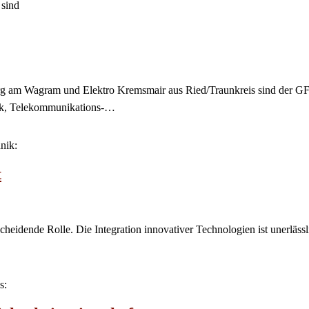
sind
 am Wagram und Elektro Kremsmair aus Ried/Traunkreis sind der GFT
nik, Telekommunikations-…
nik:
t
scheidende Rolle. Die Integration innovativer Technologien ist unerlä
s: