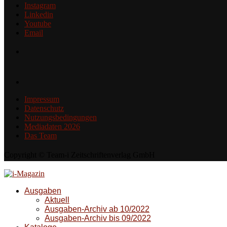
Instagram
Linkedin
Youtube
Email
Impressum
Datenschutz
Nutzungsbedingungen
Mediadaten 2026
Das Team
Copyright © Team-i Zeitschriftenverlag GmbH
Ausgaben
Aktuell
Ausgaben-Archiv ab 10/2022
Ausgaben-Archiv bis 09/2022