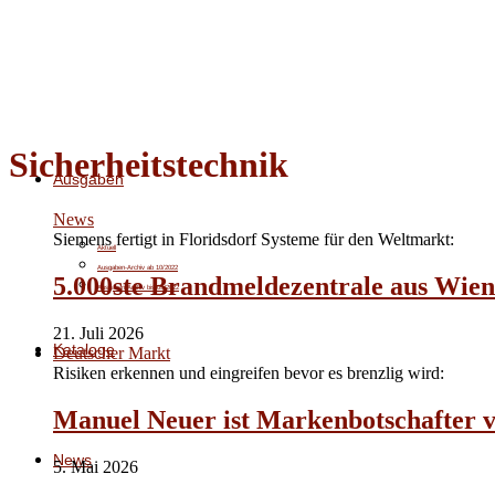
Sicherheitstechnik
Ausgaben
News
Siemens fertigt in Floridsdorf Systeme für den Weltmarkt:
Aktuell
Ausgaben-Archiv ab 10/2022
5.000ste Brandmeldezentrale aus Wien
Ausgaben-Archiv bis 09/2022
21. Juli 2026
Kataloge
Deutscher Markt
Risiken erkennen und eingreifen bevor es brenzlig wird:
Manuel Neuer ist Markenbotschafter v
News
5. Mai 2026