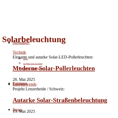
Solarbeleuchtung
Ausgaben
Technik
Elegante und autarke Solar-LED-Pollerleuchten:
Aktuell
Ausgaben-Archiv ab 10/2022
Moderne Solar-Pollerleuchten
Ausgaben-Archiv bis 09/2022
28. Mai 2025
Kataloge
Energiewende
Projekt Lenzerheide / Schweiz:
Autarke Solar-Straßenbeleuchtung
News
13. Mai 2025