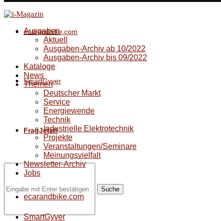
Ausgaben
ecarandbike.com
Aktuell
Ausgaben-Archiv ab 10/2022
Ausgaben-Archiv bis 09/2022
Kataloge
News
SmartGyver
Themen
Deutscher Markt
Service
Energiewende
Technik
Industrielle Elektrotechnik
FragJetzt!
Projekte
Veranstaltungen/Seminare
Meinungsvielfalt
Newsletter-Archiv
Jobs
Suche
ecarandbike.com
SmartGyver