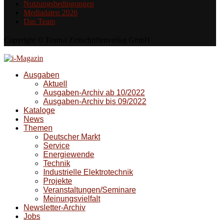
Nutzungsbedingungen
Mediadaten 2026
Das Team
Copyright © Team-i Zeitschriftenverlag GmbH
Ausgaben
Aktuell
Ausgaben-Archiv ab 10/2022
Ausgaben-Archiv bis 09/2022
Kataloge
News
Themen
Deutscher Markt
Service
Energiewende
Technik
Industrielle Elektrotechnik
Projekte
Veranstaltungen/Seminare
Meinungsvielfalt
Newsletter-Archiv
Jobs