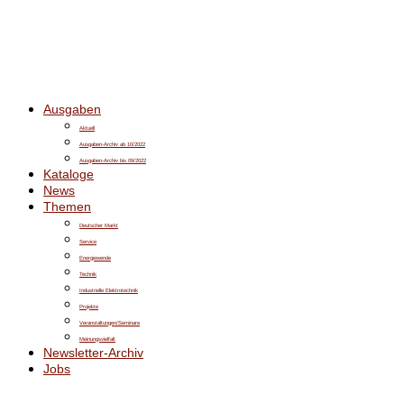
Ausgaben
Aktuell
Ausgaben-Archiv ab 10/2022
Ausgaben-Archiv bis 09/2022
Kataloge
News
Themen
Deutscher Markt
Service
Energiewende
Technik
Industrielle Elektrotechnik
Projekte
Veranstaltungen/Seminare
Meinungsvielfalt
Newsletter-Archiv
Jobs