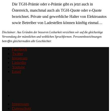
Die TGH-Prämie oder e-Prämie gibt es jetzt auch in
Österreich, manchmal auch als TGH-Quote oder e-Quote
bezeichnet. Private und gewerbliche Halter von Elektroautos
sowie Betreiber von Ladestellen können künftig einmal…
Disclaimer: Aus Gründen der besseren Lesbarkeit verzichten wir auf die gleichzeitige
Verwendung der männlichen und weiblichen Sprachformen. Personenbezeichnungen
betreffen gleichermaßen alle Geschlechter.
Facebook
Twitter
Instagram
Linkedin
Youtube
Email
Impressum
Datenschutz