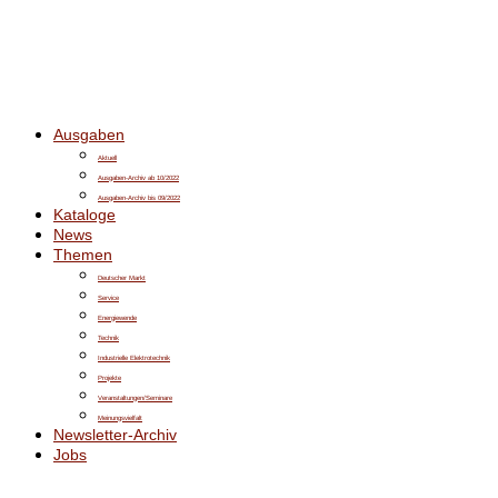
Ausgaben
Aktuell
Ausgaben-Archiv ab 10/2022
Ausgaben-Archiv bis 09/2022
Kataloge
News
Themen
Deutscher Markt
Service
Energiewende
Technik
Industrielle Elektrotechnik
Projekte
Veranstaltungen/Seminare
Meinungsvielfalt
Newsletter-Archiv
Jobs