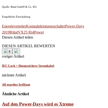
Quelle: Rittal GmbH & Co. KG
Entgeltliche Einschaltung
Energieverteiler
Kompaktleistungsschalter
Power-Days
2019
Rittal
VX25 Ri4Power
Diesen Artikel teilen
Facebook
Linkedin
Email
DIESEN ARTIKEL BEWERTEN
8
voriger Artikel
IEC Lock + Abzugssichere Stromkabel
nächster Artikel
All together brilliant
Ähnliche Artikel
Auf den Power-Days wird es Xtreme