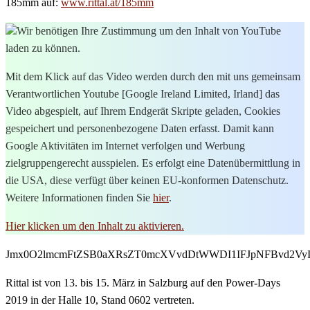
185mm auf:
www.rittal.at/185mm
Wir benötigen Ihre Zustimmung um den Inhalt von YouTube
laden zu können.
Mit dem Klick auf das Video werden durch den mit uns gemeinsam
Verantwortlichen Youtube [Google Ireland Limited, Irland] das
Video abgespielt, auf Ihrem Endgerät Skripte geladen, Cookies
gespeichert und personenbezogene Daten erfasst. Damit kann
Google Aktivitäten im Internet verfolgen und Werbung
zielgruppengerecht ausspielen. Es erfolgt eine Datenübermittlung in
die USA, diese verfügt über keinen EU-konformen Datenschutz.
Weitere Informationen finden Sie
hier
.
Hier klicken um den Inhalt zu aktivieren.
Jmx0O2lmcmFtZSB0aXRsZT0mcXVvdDtWWDI1IFJpNFBvd2VyI
Rittal ist von 13. bis 15. März in Salzburg auf den Power-Days
2019 in der Halle 10, Stand 0602 vertreten.