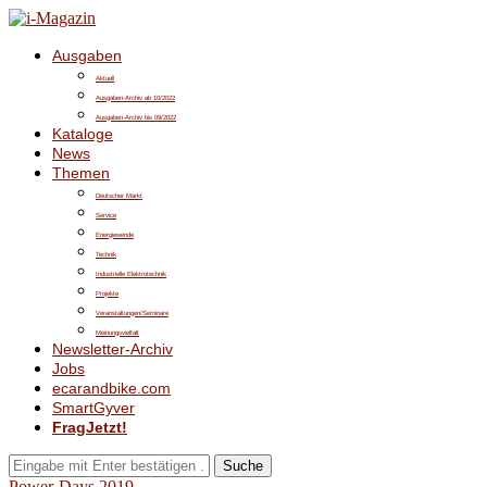
Ausgaben
Aktuell
Ausgaben-Archiv ab 10/2022
Ausgaben-Archiv bis 09/2022
Kataloge
News
Themen
Deutscher Markt
Service
Energiewende
Technik
Industrielle Elektrotechnik
Projekte
Veranstaltungen/Seminare
Meinungsvielfalt
Newsletter-Archiv
Jobs
ecarandbike.com
SmartGyver
FragJetzt!
Suche
Power-Days 2019