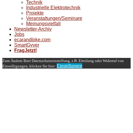
Technik
Industrielle Elektrotechnik
Projekte
Veranstaltungen/Seminare
Meinungsvielfalt
Newsletter-Archiv
Jobs
ecarandbike.com
SmartGyver
FragJetzt!
Zum Ändern Ihrer Datenschutzeinstellung, z.B. Erteilung oder Widerruf von
Einstellungen
Einwilligungen, klicken Sie hier: