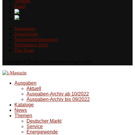
Youtube
Email
Impressum
Datenschutz
Nutzungsbedingungen
Mediadaten 2026
Das Team
Copyright © Team-i Zeitschriftenverlag GmbH
Ausgaben
Aktuell
Ausgaben-Archiv ab 10/2022
Ausgaben-Archiv bis 09/2022
Kataloge
News
Themen
Deutscher Markt
Service
Energiewende