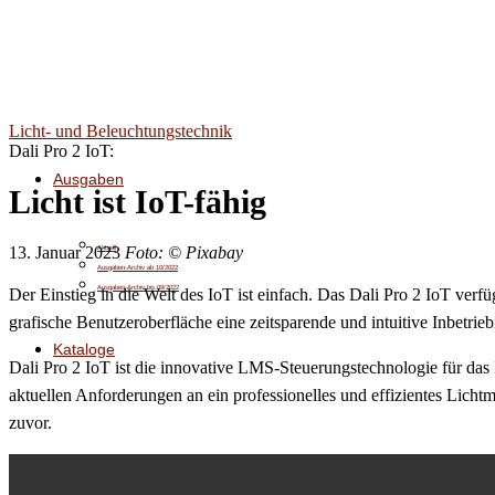
Licht- und Beleuchtungstechnik
Dali Pro 2 IoT:
Ausgaben
Licht ist IoT-fähig
13. Januar 2023
Foto: © Pixabay
Aktuell
Ausgaben-Archiv ab 10/2022
Ausgaben-Archiv bis 09/2022
Der Einstieg in die Welt des IoT ist einfach. Das Dali Pro 2 IoT ver
grafische Benutzeroberfläche eine zeitsparende und intuitive Inbetri
Kataloge
Dali Pro 2 IoT ist die innovative LMS-Steuerungstechnologie für das Io
aktuellen Anforderungen an ein professionelles und effizientes Lich
zuvor.
News