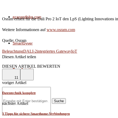
ecarandbike.com
Osram erhielt für die Dali Pro 2 IoT den LpS (Lighting Innovations i
Weitere Informationen auf
www.osram.com
Quelle: Osram
SmartGyver
Beleuchtung
DALI-2
integriertes Gateway
IoT
Diesen Artikel teilen
Facebook
Linkedin
Email
DIESEN ARTIKEL BEWERTEN
FragJetzt!
11
voriger Artikel
Datentechnik komplett
Suche
nächster Artikel
3 Tipps für sichere Smarthome-Verbindungen