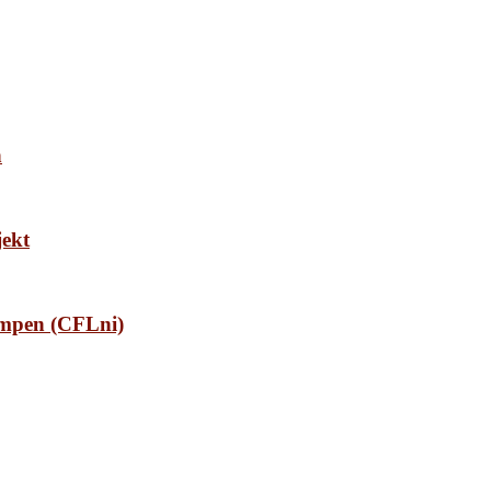
n
jekt
ampen (CFLni)