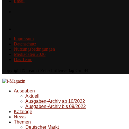
Email
Impressum
Datenschutz
Nutzungsbedingungen
Mediadaten 2026
Das Team
Copyright © Team-i Zeitschriftenverlag GmbH
Ausgaben
Aktuell
Ausgaben-Archiv ab 10/2022
Ausgaben-Archiv bis 09/2022
Kataloge
News
Themen
Deutscher Markt