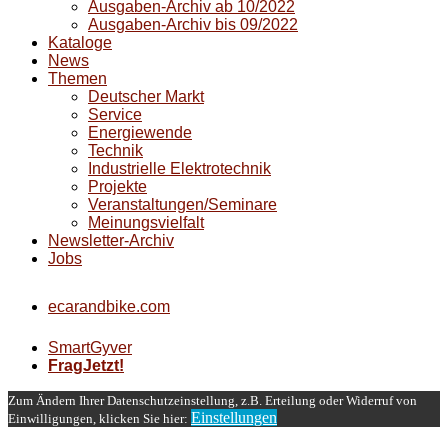
Ausgaben-Archiv ab 10/2022
Ausgaben-Archiv bis 09/2022
Kataloge
News
Themen
Deutscher Markt
Service
Energiewende
Technik
Industrielle Elektrotechnik
Projekte
Veranstaltungen/Seminare
Meinungsvielfalt
Newsletter-Archiv
Jobs
ecarandbike.com
SmartGyver
FragJetzt!
Zum Ändern Ihrer Datenschutzeinstellung, z.B. Erteilung oder Widerruf von
Einstellungen
Einwilligungen, klicken Sie hier: