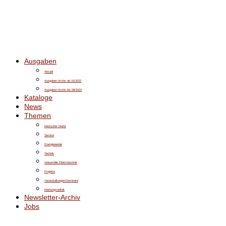
Ausgaben
Aktuell
Ausgaben-Archiv ab 10/2022
Ausgaben-Archiv bis 09/2022
Kataloge
News
Themen
Deutscher Markt
Service
Energiewende
Technik
Industrielle Elektrotechnik
Projekte
Veranstaltungen/Seminare
Meinungsvielfalt
Newsletter-Archiv
Jobs