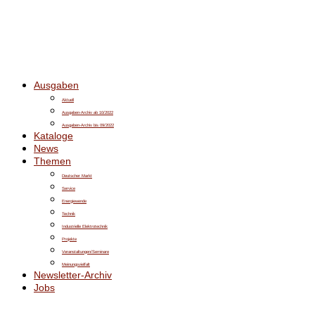
Ausgaben
Aktuell
Ausgaben-Archiv ab 10/2022
Ausgaben-Archiv bis 09/2022
Kataloge
News
Themen
Deutscher Markt
Service
Energiewende
Technik
Industrielle Elektrotechnik
Projekte
Veranstaltungen/Seminare
Meinungsvielfalt
Newsletter-Archiv
Jobs