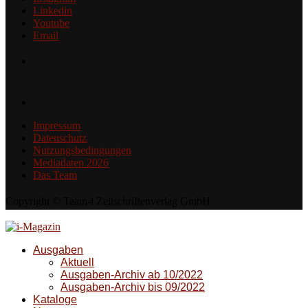
Linkedin
Youtube
Email
Impressum
Datenschutz
Nutzungsbedingungen
Mediadaten 2026
Das Team
Copyright © Team-i Zeitschriftenverlag GmbH
Ausgaben
Aktuell
Ausgaben-Archiv ab 10/2022
Ausgaben-Archiv bis 09/2022
Kataloge