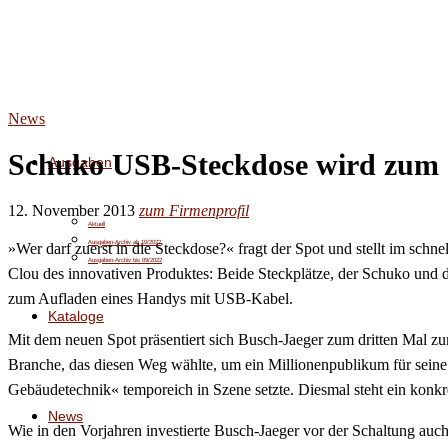
News
Schuko USB-Steckdose wird zum 
Ausgaben
12. November 2013
zum Firmenprofil
Aktuell
Ausgaben-Archiv ab 10/2022
»Wer darf zuerst in die Steckdose?« fragt der Spot und stellt im sch
Ausgaben-Archiv bis 09/2022
Clou des innovativen Produktes: Beide Steckplätze, der Schuko und 
zum Aufladen eines Handys mit USB-Kabel.
Kataloge
Mit dem neuen Spot präsentiert sich Busch-Jaeger zum dritten Mal z
Branche, das diesen Weg wählte, um ein Millionenpublikum für seine 
Gebäudetechnik« temporeich in Szene setzte. Diesmal steht ein konkr
News
Wie in den Vorjahren investierte Busch-Jaeger vor der Schaltung au