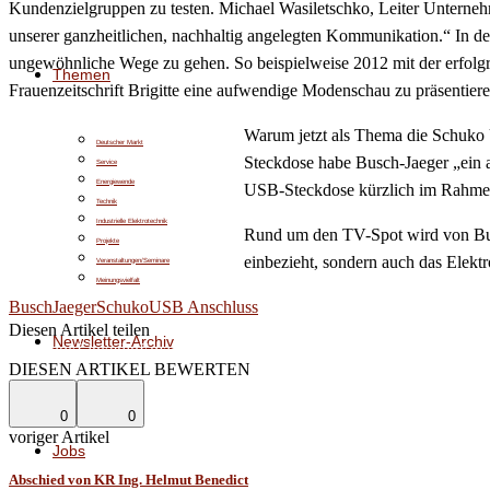
Kundenzielgruppen zu testen. Michael Wasiletschko, Leiter Unterne
unserer ganzheitlichen, nachhaltig angelegten Kommunikation.“ In der
ungewöhnliche Wege zu gehen. So beispielweise 2012 mit der erfolgr
Themen
Frauenzeitschrift Brigitte eine aufwendige Modenschau zu präsentiere
Warum jetzt als Thema die Schuko U
Deutscher Markt
Steckdose habe Busch-Jaeger „ein a
Service
Energiewende
USB-Steckdose kürzlich im Rahmen
Technik
Industrielle Elektrotechnik
Rund um den TV-Spot wird von Busc
Projekte
einbezieht, sondern auch das Elekt
Veranstaltungen/Seminare
Meinungsvielfalt
BuschJaeger
Schuko
USB Anschluss
Diesen Artikel teilen
Newsletter-Archiv
Facebook
Linkedin
Email
DIESEN ARTIKEL BEWERTEN
0
0
voriger Artikel
Jobs
Abschied von KR Ing. Helmut Benedict