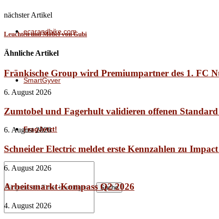
nächster Artikel
ecarandbike.com
Leuchten und Möbel von Gubi
Ähnliche Artikel
Fränkische Group wird Premiumpartner des 1. FC 
SmartGyver
6. August 2026
Zumtobel und Fagerhult validieren offenen Standard
FragJetzt!
6. August 2026
Schneider Electric meldet erste Kennzahlen zu Impac
6. August 2026
Arbeitsmarkt-Kompass Q2 2026
Suche
4. August 2026