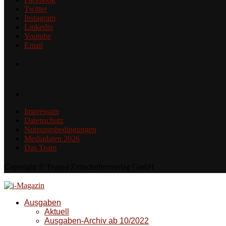
Twitter
Instagram
Linkedin
Youtube
Email
Impressum
Datenschutz
Nutzungsbedingungen
Mediadaten 2026
Das Team
Copyright © Team-i Zeitschriftenverlag GmbH
Ausgaben
Aktuell
Ausgaben-Archiv ab 10/2022