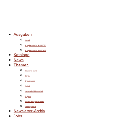
Ausgaben
Aktuell
Ausgaben-Archiv ab 10/2022
Ausgaben-Archiv bis 09/2022
Kataloge
News
Themen
Deutscher Markt
Service
Energiewende
Technik
Industrielle Elektrotechnik
Projekte
Veranstaltungen/Seminare
Meinungsvielfalt
Newsletter-Archiv
Jobs