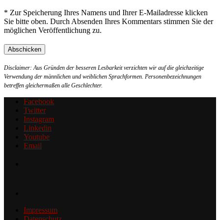
* Zur Speicherung Ihres Namens und Ihrer E-Mailadresse klicken
Sie bitte oben. Durch Absenden Ihres Kommentars stimmen Sie der
möglichen Veröffentlichung zu.
Disclaimer: Aus Gründen der besseren Lesbarkeit verzichten wir auf die gleichzeitige
Verwendung der männlichen und weiblichen Sprachformen. Personenbezeichnungen
betreffen gleichermaßen alle Geschlechter.
Facebook
Twitter
Instagram
Linkedin
Youtube
Email
Impressum
Datenschutz