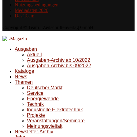
Nutzungsbedingungen
Mediadaten 2026
Das Team
Copyright © Team-i Zeitschriftenverlag GmbH
Ausgaben
Aktuell
Ausgaben-Archiv ab 10/2022
Ausgaben-Archiv bis 09/2022
Kataloge
News
Themen
Deutscher Markt
Service
Energiewende
Technik
Industrielle Elektrotechnik
Projekte
Veranstaltungen/Seminare
Meinungsvielfalt
Newsletter-Archiv