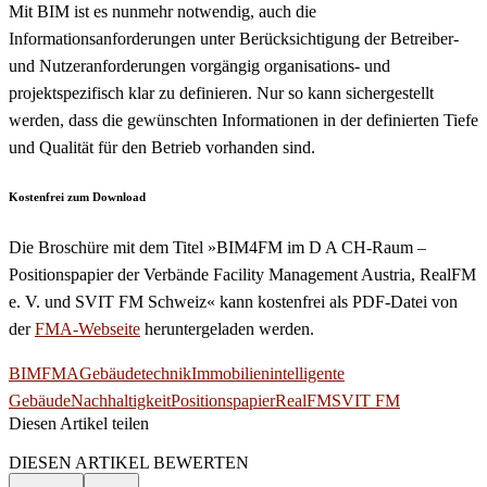
Mit BIM ist es nunmehr notwendig, auch die
Informationsanforderungen unter Berücksichtigung der Betreiber-
und Nutzeranforderungen vorgängig organisations- und
projektspezifisch klar zu definieren. Nur so kann sichergestellt
werden, dass die gewünschten Informationen in der definierten Tiefe
und Qualität für den Betrieb vorhanden sind.
Kostenfrei zum Download
Die Broschüre mit dem Titel »BIM4FM im D A CH-Raum –
Positionspapier der Verbände Facility Management Austria, RealFM
e. V. und SVIT FM Schweiz« kann kostenfrei als PDF-Datei von
der
FMA-Webseite
heruntergeladen werden.
BIM
FMA
Gebäudetechnik
Immobilien
intelligente
Gebäude
Nachhaltigkeit
Positionspapier
RealFM
SVIT FM
Diesen Artikel teilen
Facebook
Linkedin
Email
DIESEN ARTIKEL BEWERTEN