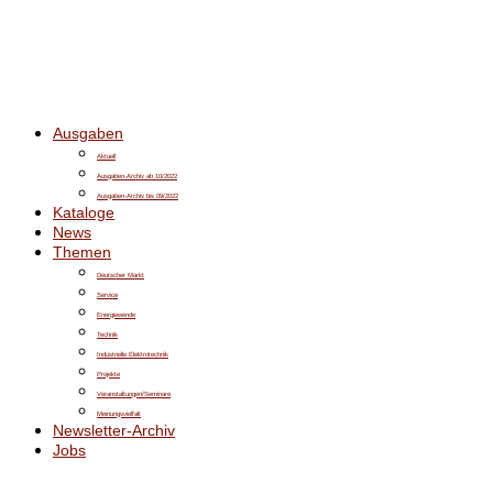
Ausgaben
Aktuell
Ausgaben-Archiv ab 10/2022
Ausgaben-Archiv bis 09/2022
Kataloge
News
Themen
Deutscher Markt
Service
Energiewende
Technik
Industrielle Elektrotechnik
Projekte
Veranstaltungen/Seminare
Meinungsvielfalt
Newsletter-Archiv
Jobs