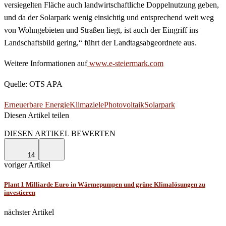
versiegelten Fläche auch landwirtschaftliche Doppelnutzung geben,
und da der Solarpark wenig einsichtig und entsprechend weit weg
von Wohngebieten und Straßen liegt, ist auch der Eingriff ins
Landschaftsbild gering,“ führt der Landtagsabgeordnete aus.
Weitere Informationen auf
www.e-steiermark.com
Quelle: OTS APA
Erneuerbare Energie
Klimaziele
Photovoltaik
Solarpark
Diesen Artikel teilen
Facebook
Linkedin
Email
DIESEN ARTIKEL BEWERTEN
14
voriger Artikel
Plant 1 Milliarde Euro in Wärmepumpen und grüne Klimalösungen zu
investieren
nächster Artikel