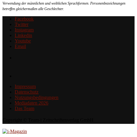
Verwendung der männlichen und weiblichen Sprachformen. Personenbezeichnungen
betreffen gleichermaßen alle Geschlechter.
Facebook
Twitter
Instagram
Linkedin
Youtube
Email
Impressum
Datenschutz
Nutzungsbedingungen
Mediadaten 2026
Das Team
Copyright © Team-i Zeitschriftenverlag GmbH