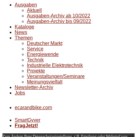
Ausgaben
Aktuell
Ausgaben-Archiv ab 10/2022
Ausgaben-Archiv bis 09/2022
Kataloge
News
Themen
Deutscher Markt
Service
Energiewende
Technik
Industrielle Elektrotechnik
Projekte
Veranstaltungen/Seminare
Meinungsvielfalt
Newsletter-Archiv
Jobs
ecarandbike.com
SmartGyver
FragJetzt!
Zum Ändern Ihrer Datenschutzeinstellung, z.B. Erteilung oder Widerruf von