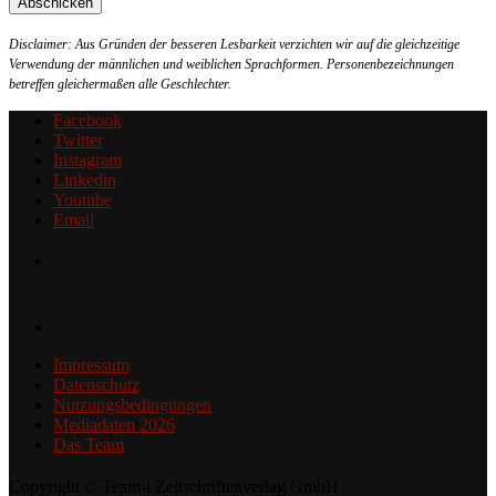
Disclaimer: Aus Gründen der besseren Lesbarkeit verzichten wir auf die gleichzeitige
Verwendung der männlichen und weiblichen Sprachformen. Personenbezeichnungen
betreffen gleichermaßen alle Geschlechter.
Facebook
Twitter
Instagram
Linkedin
Youtube
Email
Impressum
Datenschutz
Nutzungsbedingungen
Mediadaten 2026
Das Team
Copyright © Team-i Zeitschriftenverlag GmbH