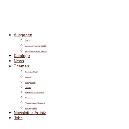
Ausgaben
Aktuell
Ausgaben-Archiv ab 10/2022
Ausgaben-Archiv bis 09/2022
Kataloge
News
Themen
Deutscher Markt
Service
Energiewende
Technik
Industrielle Elektrotechnik
Projekte
Veranstaltungen/Seminare
Meinungsvielfalt
Newsletter-Archiv
Jobs