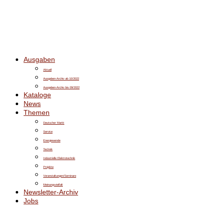
Ausgaben
Aktuell
Ausgaben-Archiv ab 10/2022
Ausgaben-Archiv bis 09/2022
Kataloge
News
Themen
Deutscher Markt
Service
Energiewende
Technik
Industrielle Elektrotechnik
Projekte
Veranstaltungen/Seminare
Meinungsvielfalt
Newsletter-Archiv
Jobs