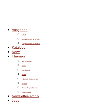
Ausgaben
Aktuell
Ausgaben-Archiv ab 10/2022
Ausgaben-Archiv bis 09/2022
Kataloge
News
Themen
Deutscher Markt
Service
Energiewende
Technik
Industrielle Elektrotechnik
Projekte
Veranstaltungen/Seminare
Meinungsvielfalt
Newsletter-Archiv
Jobs