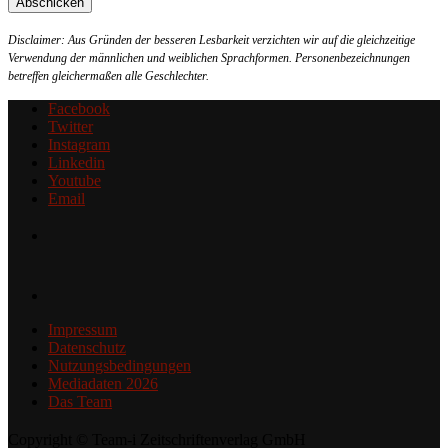
Disclaimer: Aus Gründen der besseren Lesbarkeit verzichten wir auf die gleichzeitige
Verwendung der männlichen und weiblichen Sprachformen. Personenbezeichnungen
betreffen gleichermaßen alle Geschlechter.
Facebook
Twitter
Instagram
Linkedin
Youtube
Email
Impressum
Datenschutz
Nutzungsbedingungen
Mediadaten 2026
Das Team
Copyright © Team-i Zeitschriftenverlag GmbH