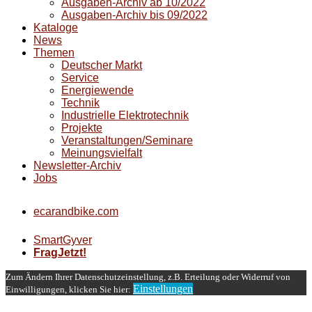
Ausgaben-Archiv ab 10/2022
Ausgaben-Archiv bis 09/2022
Kataloge
News
Themen
Deutscher Markt
Service
Energiewende
Technik
Industrielle Elektrotechnik
Projekte
Veranstaltungen/Seminare
Meinungsvielfalt
Newsletter-Archiv
Jobs
ecarandbike.com
SmartGyver
FragJetzt!
Zum Ändern Ihrer Datenschutzeinstellung, z.B. Erteilung oder Widerruf von
Einstellungen
Einwilligungen, klicken Sie hier: