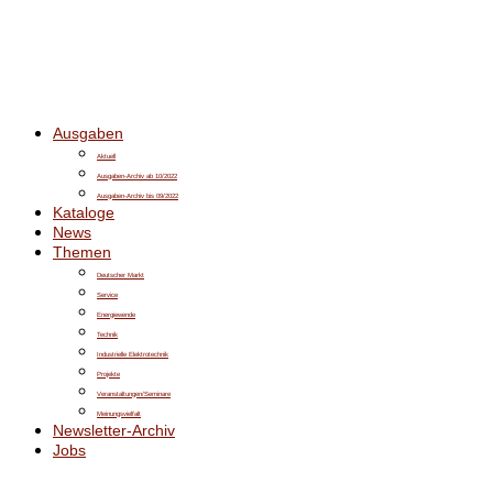
Ausgaben
Aktuell
Ausgaben-Archiv ab 10/2022
Ausgaben-Archiv bis 09/2022
Kataloge
News
Themen
Deutscher Markt
Service
Energiewende
Technik
Industrielle Elektrotechnik
Projekte
Veranstaltungen/Seminare
Meinungsvielfalt
Newsletter-Archiv
Jobs