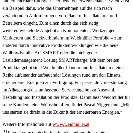
und erneuerbare Energien. Der neue Feuerwehrschalter PV Next ist
ein Beispiel dafür, wie das Unternehmen auf die sich rasch
verändernden Anforderungen von Planern, Installateuren und
Betreibern eingeht. Zum einen durch das sich stetig
weiterentwickelnde Angebot an Komponenten, Werkzeugen,
Markierern und Steckverbindern im Weidmüller Portfolio – zum
anderen durch innovative Produktentwicklungen wie die neue
Wallbox-Familie AC SMART oder die intelligente
Lastlademanagement-Lösung SMARTcharge. Mit dem breiten
Produktangebot stellt Weidmüller Planern und Installateuren eine
Reihe aufeinander aufbauender Lösungen rund um den Einsatz
erneuerbarer Energien zur Verfügung. Für passende Unterstützung
im Alltag sorgt das umfassende Serviceangebot zu Auswahl,
Bestellung und Installation der Produkte. Damit lässt Weidmüller für
seine Kunden keine Wünsche offen, findet Pascal Niggemann: „Mit
uns starten sie direkt in die Zukunft der erneuerbaren Energien.“
Weitere Informationen auf
www.weidmüller.at
[1]
https://www.deutsche-handwerks-zeitung.de/wo-eine-