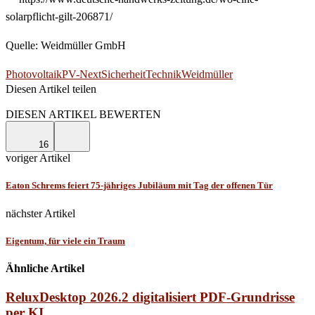
solarpflicht-gilt-206871/
Quelle: Weidmüller GmbH
Photovoltaik
PV-Next
Sicherheit
Technik
Weidmüller
Diesen Artikel teilen
Facebook
Linkedin
Email
DIESEN ARTIKEL BEWERTEN
16
voriger Artikel
Eaton Schrems feiert 75-jähriges Jubiläum mit Tag der offenen Tür
nächster Artikel
Eigentum, für viele ein Traum
Ähnliche Artikel
ReluxDesktop 2026.2 digitalisiert PDF-Grundrisse
per KI