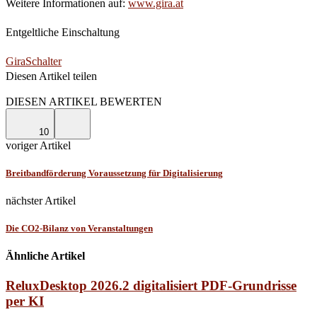
Weitere Informationen auf:
www.gira.at
Entgeltliche Einschaltung
Gira
Schalter
Diesen Artikel teilen
Facebook
Linkedin
Email
DIESEN ARTIKEL BEWERTEN
10
voriger Artikel
Breitbandförderung Voraussetzung für Digitalisierung
nächster Artikel
Die CO2-Bilanz von Veranstaltungen
Ähnliche Artikel
ReluxDesktop 2026.2 digitalisiert PDF-Grundrisse
per KI