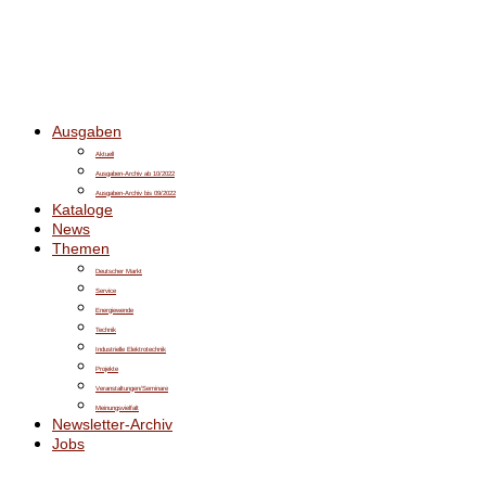
Ausgaben
Aktuell
Ausgaben-Archiv ab 10/2022
Ausgaben-Archiv bis 09/2022
Kataloge
News
Themen
Deutscher Markt
Service
Energiewende
Technik
Industrielle Elektrotechnik
Projekte
Veranstaltungen/Seminare
Meinungsvielfalt
Newsletter-Archiv
Jobs