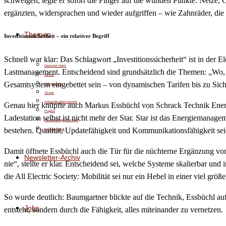
schwelgen, legte er sofort die Finger auf die wunden Punkte: Netze,
ergänzten, widersprachen und wieder aufgriffen – wie Zahnräder, d
Themen
Investitionssicherheit – ein relativer Begriff
Schnell war klar: Das Schlagwort „Investitionssicherheit“ ist in de
Deutscher Markt
Lastmanagement. Entscheidend sind grundsätzlich die Themen: „Wo, wer
Service
Gesamtsystem eingebettet sein – von dynamischen Tarifen bis zu Sich
Energiewende
Technik
Industrielle Elektrotechnik
Genau hier knüpfte auch Markus Essbüchl von Schrack Technik Energie
Projekte
Ladestation selbst ist nicht mehr der Star. Star ist das Energiemanageme
Veranstaltungen/Seminare
bestehen. Qualität, Updatefähigkeit und Kommunikationsfähigkeit seien
Meinungsvielfalt
Damit öffnete Essbüchl auch die Tür für die nüchterne Ergänzung von 
Newsletter-Archiv
nie“, stellte er klar. Entscheidend sei, welche Systeme skalierbar un
die All Electric Society: Mobilität sei nur ein Hebel in einer viel gr
So wurde deutlich: Baumgartner blickte auf die Technik, Essbüchl auf
Jobs
entsteht, sondern durch die Fähigkeit, alles miteinander zu vernetzen.