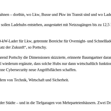
obahnen – dorthin, wo Lkw, Busse und Pkw im Transit sind und wo Lade
 sollen Ladehubs entstehen, ausgestattet mit Netzzugängen bis zu 12,5 
-kW-Lader für Lkw, getrennte Bereiche für Overnight- und Schnelllad
atz der Zukunft“, so Portschy.
rend Portschy die Dimensionen skizzierte, erinnerte Baumgartner daran
wiederum ergänzte, dass solche Hubs nur dann wirtschaftlich funktionie
hne Cybersecurity neue Angriffsflächen schaffen.
ern von Technik, Wirtschaft und Sicherheit.
der Städte – und in die Tiefgaragen von Mehrparteienhäusern. Zwei Drit