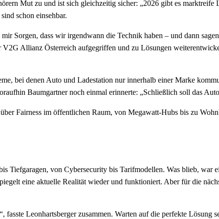
rern Mut zu und ist sich gleichzeitig sicher: „2026 gibt es marktreif
 sind schon einsehbar.
 mir Sorgen, dass wir irgendwann die Technik haben – und dann sagen a
er V2G Allianz Österreich aufgegriffen und zu Lösungen weiterentwickel
Systeme, bei denen Auto und Ladestation nur innerhalb einer Marke kom
aufhin Baumgartner noch einmal erinnerte: „Schließlich soll das Auto 
it über Fairness im öffentlichen Raum, von Megawatt-Hubs bis zu Wohnba
 Tiefgaragen, von Cybersecurity bis Tarifmodellen. Was blieb, war ein
iegelt eine aktuelle Realität wieder und funktioniert. Aber für die n
zt“, fasste Leonhartsberger zusammen. Warten auf die perfekte Lösung s