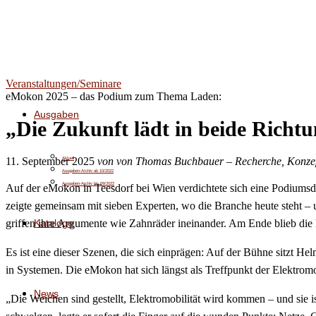
Veranstaltungen/Seminare
eMokon 2025 – das Podium zum Thema Laden:
Ausgaben
„Die Zukunft lädt in beide Richt
11. September 2025
von von Thomas Buchbauer – Recherche, Konze
Aktuell
Ausgaben-Archiv ab 10/2022
Ausgaben-Archiv bis 09/2022
Auf der eMokon in Teesdorf bei Wien verdichtete sich eine Podiums
zeigte gemeinsam mit sieben Experten, wo die Branche heute steht 
Kataloge
griffen ihre Argumente wie Zahnräder ineinander. Am Ende blieb die 
Es ist eine dieser Szenen, die sich einprägen: Auf der Bühne sitzt H
in Systemen. Die eMokon hat sich längst als Treffpunkt der Elektromobi
News
„Die Weichen sind gestellt, Elektromobilität wird kommen – und sie 