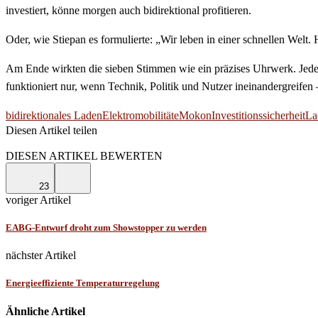
investiert, könne morgen auch bidirektional profitieren.
Oder, wie Stiepan es formulierte: „Wir leben in einer schnellen Wel
Am Ende wirkten die sieben Stimmen wie ein präzises Uhrwerk. Jedes
funktioniert nur, wenn Technik, Politik und Nutzer ineinandergreifen
bidirektionales Laden
Elektromobilität
eMokon
Investitionssicherheit
La
Diesen Artikel teilen
Facebook
Linkedin
Email
DIESEN ARTIKEL BEWERTEN
23
voriger Artikel
EABG-Entwurf droht zum Showstopper zu werden
nächster Artikel
Energieeffiziente Temperaturregelung
Ähnliche Artikel