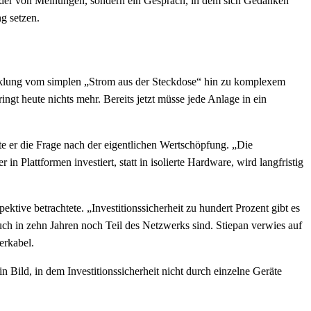
nander von Meinungen, sondern ein Gespräch, in dem sich Gedanken
g setzen.
twicklung vom simplen „Strom aus der Steckdose“ hin zu komplexem
gt heute nichts mehr. Bereits jetzt müsse jede Anlage in ein
e er die Frage nach der eigentlichen Wertschöpfung. „Die
in Plattformen investiert, statt in isolierte Hardware, wird langfristig
tive betrachtete. „Investitionssicherheit zu hundert Prozent gibt es
auch in zehn Jahren noch Teil des Netzwerks sind. Stiepan verwies auf
erkabel.
 Bild, in dem Investitionssicherheit nicht durch einzelne Geräte