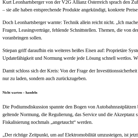
Kurt Leonhartsberger von der V2G Allianz Österreich sprach den Zuhö
– sie alle haben entsprechende Produkte angekündigt, konkrete Preise
Doch Leonhartsberger warnte: Technik allein reicht nicht. „Ich mache
Fragen, Leasingverträge, fehlende Schnittstellen. Themen, die von d
voranbringen sollen.
Stiepan griff daraufhin ein weiteres heißes Eisen auf: Proprietäre 
Updatefähigkeit und Normung werde jede Lösung schnell wertlos. Wor
Damit schloss sich der Kreis: Von der Frage der Investitionssicherhe
nur zu laden, sondern auch zurückzugeben.
Nicht warten – handeln
Die Podiumsdiskussion spannte den Bogen von Autobahnrastplätzen bis
geltende Normung, die Regulierung, das Service und die Akzeptanz sp
Fiskalisierung nochmals „angetaucht“ werden.
„Der richtige Zeitpunkt, um auf Elektromobilität umzusteigen, ist jet