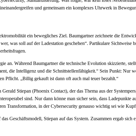
 Cybersecurity, Standardisierung. Was folgte, war kein loses Nebenei
ie ineinandergreifen und gemeinsam ein komplexes Uhrwerk in Bewegun
r Elektromobilität ein bewegliches Ziel. Baumgartner zeichnete die En
, was soll auf der Ladestation geschehen“. Partikulare Sichtweise brin
erheitsfragen.
 an. Während Baumgartner die technische Evolution skizzierte, stellt
nt, die Intelligenz und die Schnittstellenfähigkeit.“ Sein Punkt: Nur wer 
 Pflicht. „Billig gekauft ist dann oft auch mal teuer bezahlt.“
Gerald Stiepan (Phoenix Contact), der das Thema aus der Systemperspek
d interoperabel sind. Nur dann könne man sicher sein, dass Ladepunkte 
ößeren Transformation, in der Cybersecurity genauso wichtig sei wie Kupf
 das Geschäftsmodell, Stiepan auf das System. Zusammen ergab sich ein