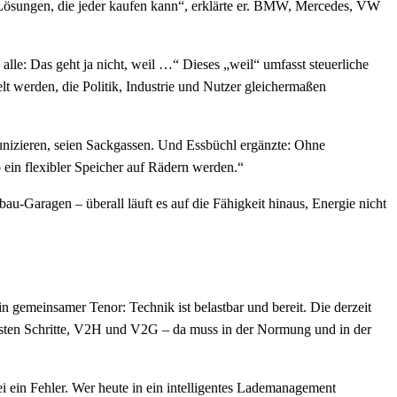
e Lösungen, die jeder kaufen kann“, erklärte er. BMW, Mercedes, VW
lle: Das geht ja nicht, weil …“ Dieses „weil“ umfasst steuerliche
t werden, die Politik, Industrie und Nutzer gleichermaßen
munizieren, seien Sackgassen. Und Essbüchl ergänzte: Ohne
ein flexibler Speicher auf Rädern werden.“
u-Garagen – überall läuft es auf die Fähigkeit hinaus, Energie nicht
 gemeinsamer Tenor: Technik ist belastbar und bereit. Die derzeit
ächsten Schritte, V2H und V2G – da muss in der Normung und in der
ei ein Fehler. Wer heute in ein intelligentes Lademanagement