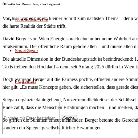
Öffentlicher Raum: fair, aber begrenzt
Von hier war es nur ein kleiner Schritt zum nächsten Thema – denn w
ecarandbike.com
die harte Realität der Städte trifft.
David Berger von Wien Energie sprach eine unbequeme Wahrheit aus: „
Straßenraum. Der öffentliche Raum gehöre allen – und müsse allen d
SmartGyver
Die aktuelle Dimension in der Bundeshauptstadt ist beeindruckend: 
Taxis treiben den Hochlauf – denn seit Anfang 2025 dürfen in Wien 
Doch während Berger auf die Fairness pochte, öffneten andere Stimmen
FragJetzt!
hier gilt: „Es muss Konzepte geben, die sicherstellen, dass gerade di
Stiepan ergänzte dahingehend, Nutzerfreundlichkeit sei der Schlüsse
Ende zählt, dass die Menschen Erfahrungen machen – und merken, das
Suche
So griffen die Stimmen erneut ineinander: Berger betonte die Gerechti
sondern ein Spiegel gesellschaftlicher Erwartungen.