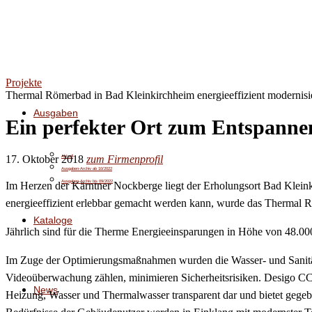
Projekte
Thermal Römerbad in Bad Kleinkirchheim energieeffizient modernisie
Ausgaben
Ein perfekter Ort zum Entspanne
17. Oktober 2018
zum Firmenprofil
Aktuell
Ausgaben-Archiv ab 10/2022
Ausgaben-Archiv bis 09/2022
Im Herzen der Kärntner Nockberge liegt der Erholungsort Bad Kleink
energieeffizient erlebbar gemacht werden kann, wurde das Thermal 
Kataloge
Jährlich sind für die Therme Energieeinsparungen in Höhe von 48.000
Im Zuge der Optimierungsmaßnahmen wurden die Wasser- und Sanitär
Videoüberwachung zählen, minimieren Sicherheitsrisiken. Desigo C
News
Heizung, Wasser und Thermalwasser transparent dar und bietet gegebe