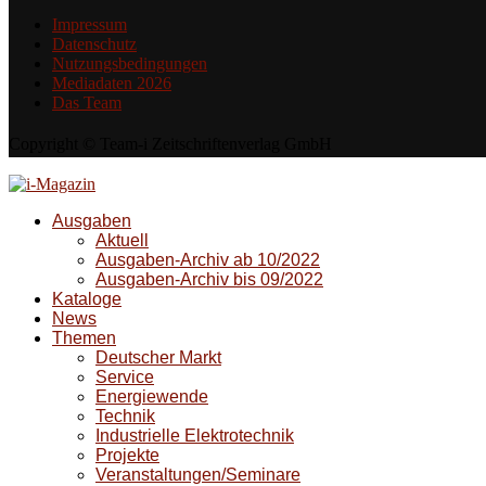
Impressum
Datenschutz
Nutzungsbedingungen
Mediadaten 2026
Das Team
Copyright © Team-i Zeitschriftenverlag GmbH
Ausgaben
Aktuell
Ausgaben-Archiv ab 10/2022
Ausgaben-Archiv bis 09/2022
Kataloge
News
Themen
Deutscher Markt
Service
Energiewende
Technik
Industrielle Elektrotechnik
Projekte
Veranstaltungen/Seminare